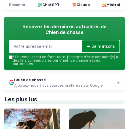
Résumer
ChatGPT
Claude
Mistral
Recevez les dernières actualités de
Chien de chasse
➔ Je m'inscris
*
En remplissant ce formulaire, j’accepte d’être contacté(e) à
des fins commerciales par Chien de chasse et ses
partenaires.
Chien de chasse
Ajoutez-nous à vos sources préférées sur Google
Les plus lus