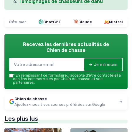
Témoignages de chasseurs de dahu
Résumer
ChatGPT
Claude
Mistral
Recevez les dernières actualités de
Chien de chasse
➔ Je m'inscris
*
En remplissant ce formulaire, j’accepte d’être contacté(e) à
des fins commerciales par Chien de chasse et ses
partenaires.
Chien de chasse
Ajoutez-nous à vos sources préférées sur Google
Les plus lus