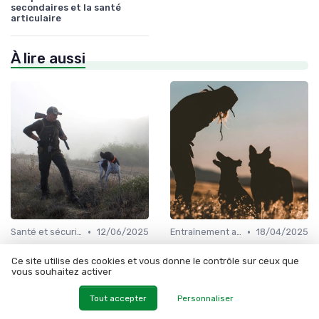
secondaires et la santé
articulaire
À lire aussi
•
•
Santé et sécurité pendant la chasse
12/06/2025
Entraînement avancé
18/04/2025
Courir avec son chien :
Le spring a spaniel : un
conseils et astuces pour une
compagnon de chasse loyal
Ce site utilise des cookies et vous donne le contrôle sur ceux que
expérience réussie
et polyvalent
vous souhaitez activer
Tout accepter
Personnaliser