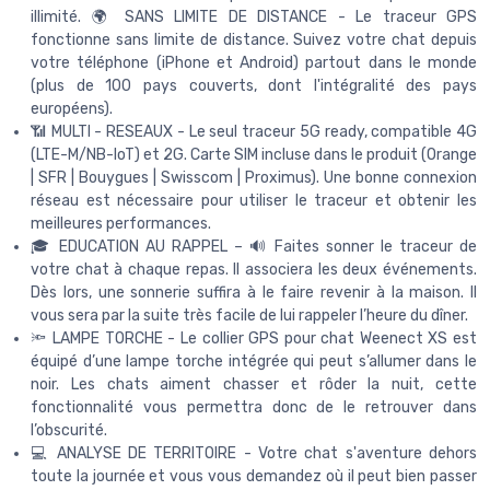
illimité. 🌍 SANS LIMITE DE DISTANCE - Le traceur GPS
fonctionne sans limite de distance. Suivez votre chat depuis
votre téléphone (iPhone et Android) partout dans le monde
(plus de 100 pays couverts, dont l'intégralité des pays
européens).
📶 MULTI - RESEAUX - Le seul traceur 5G ready, compatible 4G
(LTE-M/NB-IoT) et 2G. Carte SIM incluse dans le produit (Orange
| SFR | Bouygues | Swisscom | Proximus). Une bonne connexion
réseau est nécessaire pour utiliser le traceur et obtenir les
meilleures performances.
🎓 EDUCATION AU RAPPEL – 🔊 Faites sonner le traceur de
votre chat à chaque repas. Il associera les deux événements.
Dès lors, une sonnerie suffira à le faire revenir à la maison. Il
vous sera par la suite très facile de lui rappeler l’heure du dîner.
🔦 LAMPE TORCHE - Le collier GPS pour chat Weenect XS est
équipé d’une lampe torche intégrée qui peut s’allumer dans le
noir. Les chats aiment chasser et rôder la nuit, cette
fonctionnalité vous permettra donc de le retrouver dans
l’obscurité.
💻 ANALYSE DE TERRITOIRE - Votre chat s'aventure dehors
toute la journée et vous vous demandez où il peut bien passer