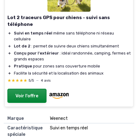
Lot 2 traceurs GPS pour chiens - suivi sans
téléphone
＋
Suivi en temps réel
même sans téléphone ni réseau
cellulaire
＋
Lot de 2
: permet de suivre deux chiens simultanément
＋
Conçu pour l'extérieur
: idéal randonnée, camping, fermes et
grands espaces
＋
Pratique
pour zones sans couverture mobile
＋
Facilite la sécurité et la localisation des animaux
★★★★★
★★★★★
5/5
—
4 avis
Voir l'offre
Marque
Weenect
Caractéristique
Suivi en temps réel
spéciale