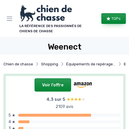
Panneau de gestion des cookies
TOPs
LA RÉFÉRENCE DES PASSIONNÉS DE
CHIENS DE CHASSE
Weenect
Chien de chasse
Shopping
Équipements de repérage et de suivi
Ba
Voir l'offre
4,3 sur 5
★★★★★
★★★★★
2109 avis
5 ★
4 ★
3 ★