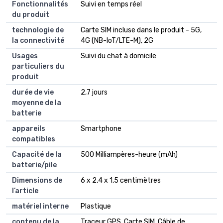
Fonctionnalités
Suivi en temps réel
du produit
technologie de
Carte SIM incluse dans le produit - 5G,
la connectivité
4G (NB-IoT/LTE-M), 2G
Usages
Suivi du chat à domicile
particuliers du
produit
durée de vie
2,7 jours
moyenne de la
batterie
appareils
Smartphone
compatibles
Capacité de la
500 Milliampères-heure (mAh)
batterie/pile
Dimensions de
6 x 2,4 x 1,5 centimètres
l’article
matériel interne
Plastique
contenu de la
Traceur GPS, Carte SIM, Câble de