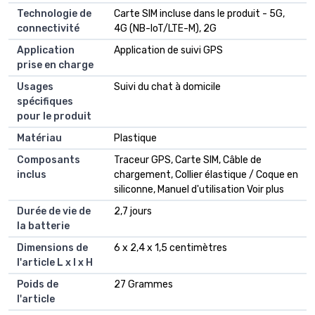
Technologie de
Carte SIM incluse dans le produit - 5G,
connectivité
4G (NB-IoT/LTE-M), 2G
Application
Application de suivi GPS
prise en charge
Usages
Suivi du chat à domicile
spécifiques
pour le produit
Matériau
Plastique
Composants
Traceur GPS, Carte SIM, Câble de
inclus
chargement, Collier élastique / Coque en
siliconne, Manuel d'utilisation Voir plus
Durée de vie de
2,7 jours
la batterie
Dimensions de
6 x 2,4 x 1,5 centimètres
l'article L x l x H
Poids de
27 Grammes
l'article