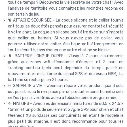
tout ce temps ? Découvrez la vie secrète de votre chat ! Avec
l'analyse de territoire vous connaîtrez les moindres recoins de
son terrain de jeu.
🐈 ATTACHE SÉCURISÉE - La coque silicone et le collier fournis
ont tous les deux étés pensés pour assurer confort et sécurité
à votre chat. La coque en silicone peut être fixée sur n’importe
quel collier ou harnais. Si vous n’avez pas de collier, vous
pourrez utiliser notre collier élastique anti-étranglement en
toute sécurité, sans risquer que votre chat ne se blesse.
🔋 BATTERIE LONGUE DUREE - Jusqu'à 7 jours d'autonomie
grâce aux zones wifi d'économie d'énergie, et 2 jours en
tracking continu (cela peut dépendre du temps passé en
mouvement et de la force du signal GPS et du réseau GSM). La
batterie se recharge en 2 heures.
♾️ GARANTIE à VIE - Weenect répare votre produit quand cela
est possible, ou le remplace par un produit reconditionné si cela
ne l'est pas, à vie. Dites adieu à l'obsolescence programmée.
🤏 MINI GPS - Avec ses dimensions miniatures de 60,5 x 24,5 x
15mm et un poids de seulement 27g, le GPS pour chien et chat
Weenect XS surclasse ses concurrents en étant le modèle le
plus petit du marché. Il est donc recommandé pour tous les