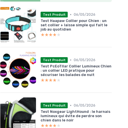
•
06/05/2026
Test Produit
Test Haapaw Collier pour Chien : un
set collier + laisse simple qui fait le
job au quotidien
★★★★★
★★★★★
•
06/05/2026
Test Produit
Test PcEoTllar Collier Lumineux Chien
: un collier LED pratique pour
sécuriser les balades de nuit
★★★★★
★★★★★
•
06/05/2026
Test Produit
Test Noxgear LightHound : le harnais
lumineux qui évite de perdre son
chien dans le noir
★★★★★
★★★★★