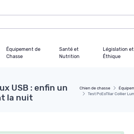
Équipement de
Santé et
Législation et
Chasse
Nutrition
Éthique
ux USB : enfin un
Chien de chasse
Équipem
Test PcEoTllar Collier Lum
t la nuit