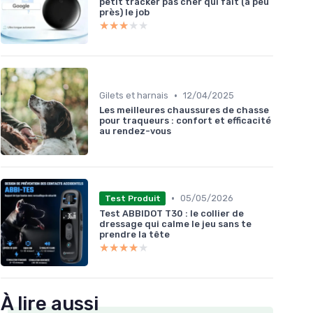
petit tracker pas cher qui fait (à peu
près) le job
★★★★★
★★★★★
•
Gilets et harnais
12/04/2025
Les meilleures chaussures de chasse
pour traqueurs : confort et efficacité
au rendez-vous
•
05/05/2026
Test Produit
Test ABBIDOT T30 : le collier de
dressage qui calme le jeu sans te
prendre la tête
★★★★★
★★★★★
À lire aussi