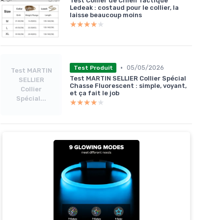
Test Collier de Chien Tactique
Ledeak : costaud pour le collier, la
laisse beaucoup moins
★★★★★
★★★★★
•
05/05/2026
Test Produit
Test MARTIN
Test MARTIN SELLIER Collier Spécial
SELLIER
Chasse Fluorescent : simple, voyant,
Collier
et ça fait le job
Spécial...
★★★★★
★★★★★