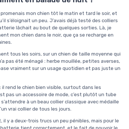
e promenais mon chien tôt le matin et tard le soir, et
l s’éloignait un peu. J’avais déjà testé des colliers
atterie lâchait au bout de quelques sorties. Là, je
ement mon chien dans le noir, que ça se recharge en
ines.
ent tous les soirs, sur un chien de taille moyenne qui
 n’a pas été ménagé : herbe mouillée, petites averses,
 base vraiment sur un usage quotidien et pas juste un
il rend le chien bien visible, surtout dans les
est pas un accessoire de mode, c’est plutôt un tube
s’attendre à un beau collier classique avec médaille
n vrai collier de tous les jours.
, il y a deux-trois trucs un peu pénibles, mais pour le
la batterie tient correctement, et le fait de pouvoir le