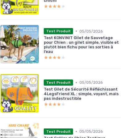
chichi
★★★★★
★★★★★
•
05/05/2026
Test Produit
Test KONVINIT Gilet de Sauvetage
pour Chien : un gilet simple, visible et
plutôt bien fichu pour les sorties à
l’eau
★★★★★
★★★★★
•
05/05/2026
Test Produit
Test Gilet de Sécurité Réfléchissant
4LegsFriend XL : simple, voyant, mais
pas indestructible
★★★★★
★★★★★
•
05/05/2026
Test Produit