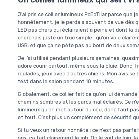
J’ai pris ce collier lumineux PcEoTllar parce que j
honnêtement, je le perdais souvent de vue dès qu’i
LED pas chers qui éclairaient à peine et dont la b
cherchais juste un truc simple : qu’on voie clair
USB, et que ça ne pète pas au bout de deux sema
Je l’ai utilisé pendant plusieurs semaines, quasim
adore courir partout, même sous la pluie. Donc il
roulades, jeux avec d’autres chiens. Mon avis se
test dans le salon pendant 10 minutes.
Globalement, ce collier fait ce qu’on lui demande : 
chemins sombres et les parcs mal éclairés. Ce n’
lumineux qu’on met autour du cou, donc faut pas 
et tout. C’est plus un complément de sécurité qu’u
Si tu veux un retour honnête : ce n’est pas parfait
prix, ça fait clairement le job. On le voit de loin, 