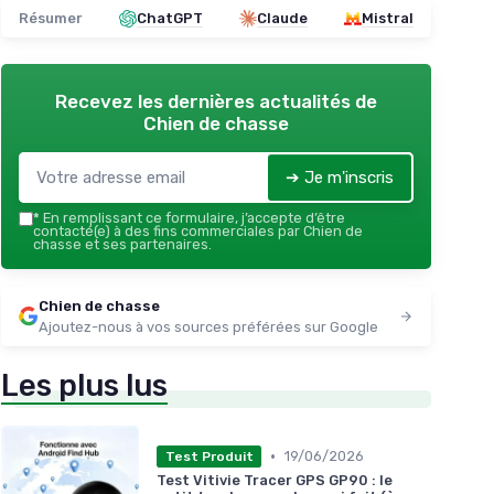
Résumer
ChatGPT
Claude
Mistral
Recevez les dernières actualités de
Chien de chasse
➔ Je m'inscris
*
En remplissant ce formulaire, j’accepte d’être
contacté(e) à des fins commerciales par Chien de
chasse et ses partenaires.
Chien de chasse
Ajoutez-nous à vos sources préférées sur Google
Les plus lus
•
19/06/2026
Test Produit
Test Vitivie Tracer GPS GP90 : le