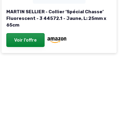
MARTIN SELLIER - Collier ‘Spécial Chasse’
Fluorescent - 3 44572.1 - Jaune, L: 25mm x
65cm
Voir l'offre