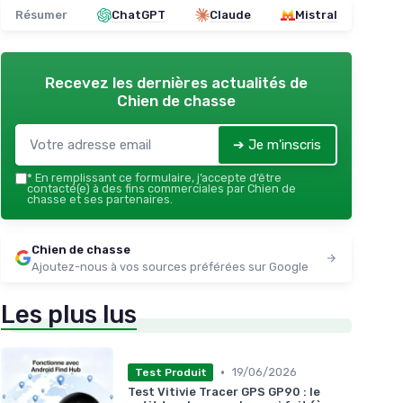
Résumer
ChatGPT
Claude
Mistral
Recevez les dernières actualités de
Chien de chasse
➔ Je m'inscris
*
En remplissant ce formulaire, j’accepte d’être
contacté(e) à des fins commerciales par Chien de
chasse et ses partenaires.
Chien de chasse
Ajoutez-nous à vos sources préférées sur Google
Les plus lus
•
19/06/2026
Test Produit
Test Vitivie Tracer GPS GP90 : le