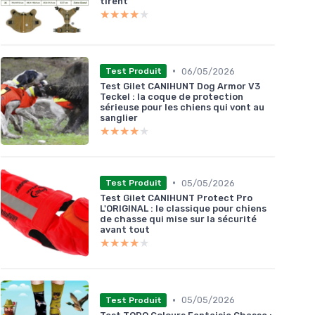
tirent
★★★★★
★★★★★
•
06/05/2026
Test Produit
Test Gilet CANIHUNT Dog Armor V3
Teckel : la coque de protection
sérieuse pour les chiens qui vont au
sanglier
★★★★★
★★★★★
•
05/05/2026
Test Produit
Test Gilet CANIHUNT Protect Pro
L'ORIGINAL : le classique pour chiens
de chasse qui mise sur la sécurité
avant tout
★★★★★
★★★★★
•
05/05/2026
Test Produit