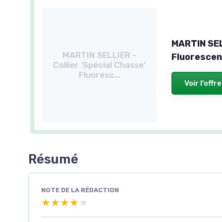
MARTIN SELL
MARTIN SELLIER -
Fluorescen
Collier ‘Spécial Chasse’
Fluoresc...
Voir l'offre
Résumé
NOTE DE LA RÉDACTION
★★★★★
★★★★★