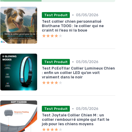
•
05/05/2026
Test Produit
Test collier chien personnalisé
Biothane TDOG : le collier qui ne
craint ni l’eau ni la boue
★★★★★
★★★★★
•
05/05/2026
Test Produit
Test PcEoTllar Collier Lumineux Chien
: enfin un collier LED qu’on voit
vraiment dans le noir
★★★★★
★★★★★
•
05/05/2026
Test Produit
Test Joytale Collier Chien M : un
collier rembourré simple qui fait le
job pour les chiens moyens
★★★★★
★★★★★