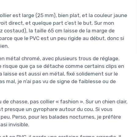
llier est large (25 mm), bien plat, et la couleur jaune
voit direct, et quelque part c’est le but. Sur mon
z costaud), la taille 65 cm laisse de la marge de
 parce que le PVC est un peu rigide au début, donc si
ien.
n métal chromé, avec plusieurs trous de réglage.
de risque que ça se détache comme certains clips en
a laisse est aussi en métal, fixé solidement sur le
as mal, je n’ai pas vu de signe de faiblesse ou de
 de chasse, pas collier « fashion ». Sur un chien clair,
’est presque un gyrophare autour du cou. Si vous
peu. Perso, pour les balades nocturnes, je préfère
si invisible.
 et en PVC, il garde une certaine forme arrondie. Il