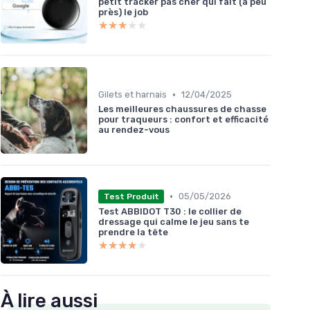
petit tracker pas cher qui fait (à peu
près) le job
★★★★★
★★★★★
•
Gilets et harnais
12/04/2025
Les meilleures chaussures de chasse
pour traqueurs : confort et efficacité
au rendez-vous
•
05/05/2026
Test Produit
Test ABBIDOT T30 : le collier de
dressage qui calme le jeu sans te
prendre la tête
★★★★★
★★★★★
À lire aussi