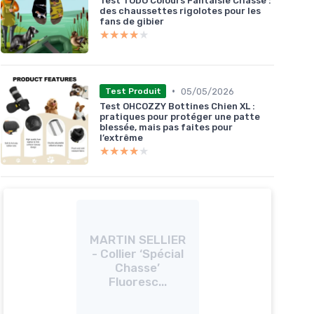
Test TODO Colours Fantaisie Chasse :
des chaussettes rigolotes pour les
fans de gibier
★★★★★
★★★★★
•
05/05/2026
Test Produit
Test OHCOZZY Bottines Chien XL :
pratiques pour protéger une patte
blessée, mais pas faites pour
l’extrême
★★★★★
★★★★★
MARTIN SELLIER
- Collier ‘Spécial
Chasse’
Fluoresc...