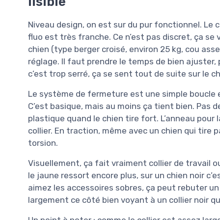
lisible
Niveau design, on est sur du pur fonctionnel. Le co
fluo est très franche. Ce n’est pas discret, ça se 
chien (type berger croisé, environ 25 kg, cou asse
réglage. Il faut prendre le temps de bien ajuster,
c’est trop serré, ça se sent tout de suite sur le ch
Le système de fermeture est une simple boucle e
C’est basique, mais au moins ça tient bien. Pas 
plastique quand le chien tire fort. L’anneau pour l
collier. En traction, même avec un chien qui tire p
torsion.
Visuellement, ça fait vraiment collier de travail ou
le jaune ressort encore plus, sur un chien noir c
aimez les accessoires sobres, ça peut rebuter un 
largement ce côté bien voyant à un collier noir qua
Un point à noter : comme le collier est assez large