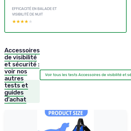
EFFICACITÉ EN BALADE ET
VISIBILITÉ DE NUIT
★★★★★
★★★★★
Accessoires
de visibilité
et sécurité :
voir nos
Voir tous les tests Accessoires de visibilité et 
autres
tests et
guides
d'achat