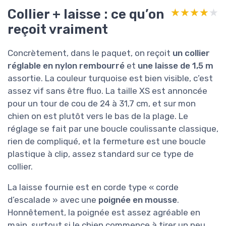
Collier + laisse : ce qu’on
★★★★★
★★★★★
reçoit vraiment
Concrètement, dans le paquet, on reçoit
un collier
réglable en nylon rembourré
et
une laisse de 1,5 m
assortie. La couleur turquoise est bien visible, c’est
assez vif sans être fluo. La taille XS est annoncée
pour un tour de cou de 24 à 31,7 cm, et sur mon
chien on est plutôt vers le bas de la plage. Le
réglage se fait par une boucle coulissante classique,
rien de compliqué, et la fermeture est une boucle
plastique à clip, assez standard sur ce type de
collier.
La laisse fournie est en corde type « corde
d’escalade » avec une
poignée en mousse
.
Honnêtement, la poignée est assez agréable en
main, surtout si le chien commence à tirer un peu,