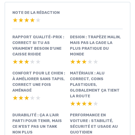
NOTE DE LA RÉDACTION
★★★★★
★★★★★
RAPPORT QUALITÉ-PRIX :
DESIGN : TRAPÈZE MALIN,
CORRECT SI TU AS
MAIS PAS LA CAGE LA
VRAIMENT BESOIN D’UNE
PLUS PRATIQUE DU
CAISSE RIGIDE
MONDE
★★★★★
★★★★★
★★★★★
★★★★★
CONFORT POUR LE CHIEN :
MATÉRIAUX : ALU
À AMÉLIORER SANS TAPIS,
CORRECT, COINS
CORRECT UNE FOIS
PLASTIQUES,
AMÉNAGÉ
GLOBALEMENT ÇA TIENT
LA ROUTE
★★★★★
★★★★★
★★★★★
★★★★★
DURABILITÉ : ÇA A L’AIR
PERFORMANCE EN
PARTI POUR TENIR, MAIS
VOITURE : STABILITÉ,
CE N’EST PAS UN TANK
SÉCURITÉ ET USAGE AU
NON PLUS
QUOTIDIEN