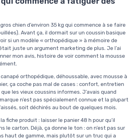
n qui commence à fatiguer des
n gros chien d’environ 35 kg qui commence à se faire
ouillées). Avant ça, il dormait sur un coussin basique
voir si un modèle « orthopédique » à mémoire de
tait juste un argument marketing de plus. Je l’ai
onner mon avis, histoire de voir comment la mousse
anément.
 canapé orthopédique, déhoussable, avec mousse à
ier, ça coche pas mal de cases : confort, entretien
re que les vieux coussins informes. J’avais quand
a marque n’est pas spécialement connue et la plupart
ffaissés, soit déchirés au bout de quelques mois.
la fiche produit : laisser le panier 48 h pour qu’il
le carton. Déjà, ça donne le ton : on n’est pas sur
 haut de gamme, mais plutôt sur un truc qui a