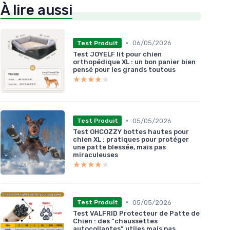
À lire aussi
•
06/05/2026
Test Produit
Test JOYELF lit pour chien
orthopédique XL : un bon panier bien
pensé pour les grands toutous
★★★★★
★★★★★
•
05/05/2026
Test Produit
Test OHCOZZY bottes hautes pour
chien XL : pratiques pour protéger
une patte blessée, mais pas
miraculeuses
★★★★★
★★★★★
•
05/05/2026
Test Produit
Test VALFRID Protecteur de Patte de
Chien : des “chaussettes
autocollantes” utiles mais pas