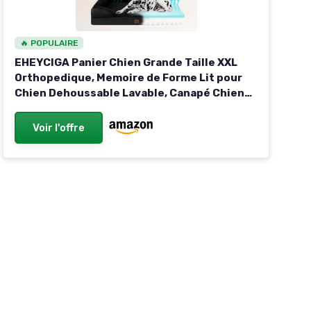
🔥 POPULAIRE
EHEYCIGA Panier Chien Grande Taille XXL
Orthopedique, Memoire de Forme Lit pour
Chien Dehoussable Lavable, Canapé Chiens
Imperméable, Noir L 112 x l 81 x H 16.5 cm Noir
Voir l'offre