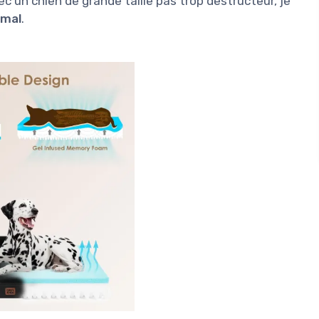
ec un chien de grande taille pas trop destructeur, je
 mal
.