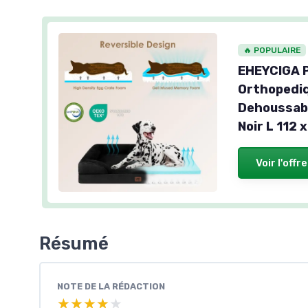
🔥 POPULAIRE
EHEYCIGA P
Orthopediq
Dehoussabl
Noir L 112 x
Voir l'offre
Résumé
NOTE DE LA RÉDACTION
★★★★★
★★★★★