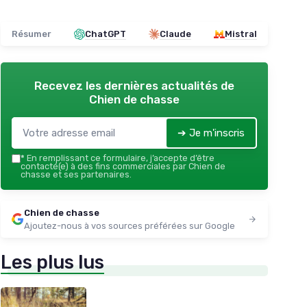
Résumer
ChatGPT
Claude
Mistral
Recevez les dernières actualités de
Chien de chasse
➔ Je m'inscris
*
En remplissant ce formulaire, j’accepte d’être
contacté(e) à des fins commerciales par Chien de
chasse et ses partenaires.
Chien de chasse
Ajoutez-nous à vos sources préférées sur Google
Les plus lus