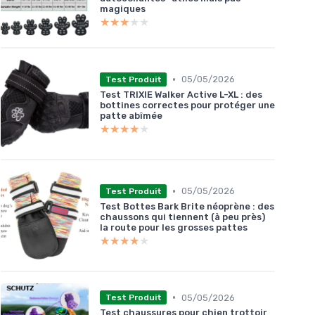
magiques
★★★★★
★★★★★
•
05/05/2026
Test Produit
Test TRIXIE Walker Active L-XL : des
bottines correctes pour protéger une
patte abîmée
★★★★★
★★★★★
•
05/05/2026
Test Produit
Test Bottes Bark Brite néoprène : des
chaussons qui tiennent (à peu près)
la route pour les grosses pattes
★★★★★
★★★★★
•
05/05/2026
Test Produit
Test chaussures pour chien trottoir