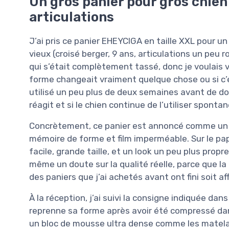
Un gros panier pour gros chie
articulations
J’ai pris ce panier EHEYCIGA en taille XXL pour u
vieux (croisé berger, 9 ans, articulations un peu r
qui s’était complètement tassé, donc je voulais 
forme changeait vraiment quelque chose ou si c’é
utilisé un peu plus de deux semaines avant de d
réagit et si le chien continue de l’utiliser spont
Concrètement, ce panier est annoncé comme un
mémoire de forme et film imperméable. Sur le pap
facile, grande taille, et un look un peu plus prop
même un doute sur la qualité réelle, parce que l
des paniers que j’ai achetés avant ont fini soit a
À la réception, j’ai suivi la consigne indiquée dans 
reprenne sa forme après avoir été compressé dans 
un bloc de mousse ultra dense comme les matelas