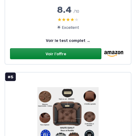
8.4
/10
★★★★★
★★★★★
🌟 Excellent
Voir le test complet →
Voir l'offre
#5