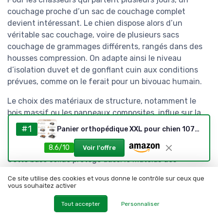
couchage proche d’un sac de couchage complet
devient intéressant. Le chien dispose alors d’un
véritable sac couchage, voire de plusieurs sacs
couchage de grammages différents, rangés dans des
housses compression. On adapte ainsi le niveau
d’isolation duvet et de gonflant cuin aux conditions
prévues, comme on le ferait pour un bivouac humain.
Le choix des matériaux de structure, notamment le
bois massif ou les panneaux composites, influe sur la
durabilité. Un lit en bois bien traité, avec un sommier en
#1
Panier orthopédique XXL pour chien 107x76 cm - gris
bois ou un faux sommier à lattes, résiste mieux aux
années de service qu’un simple fond en plastique.
8.6/10
Voir l'offre
Cette base solide protège aussi le matelas des
déformations et des poinçonnements liés aux
Ce site utilise des cookies et vous donne le contrôle sur ceux que
mouvements du chien.
vous souhaitez activer
L’entretien doit rester simple, avec des housses
Tout accepter
Personnaliser
déhoussables grâce à un zip robuste et lavables en