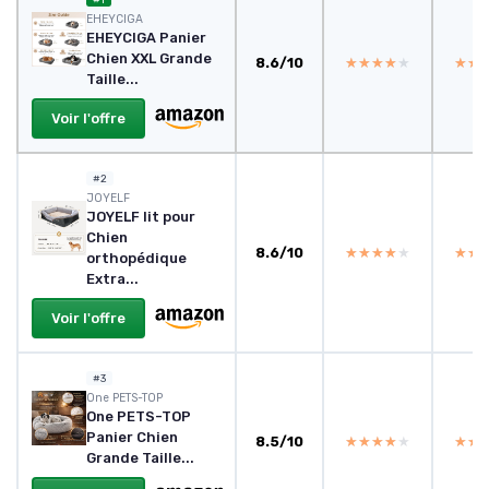
EHEYCIGA
EHEYCIGA Panier
Chien XXL Grande
8.6/10
★★★★★
★★★★★
★★
★★
Taille...
Voir l'offre
#2
JOYELF
JOYELF lit pour
Chien
8.6/10
★★★★★
★★★★★
★★
★★
orthopédique
Extra...
Voir l'offre
#3
One PETS-TOP
One PETS-TOP
Panier Chien
8.5/10
★★★★★
★★★★★
★★
★★
Grande Taille...