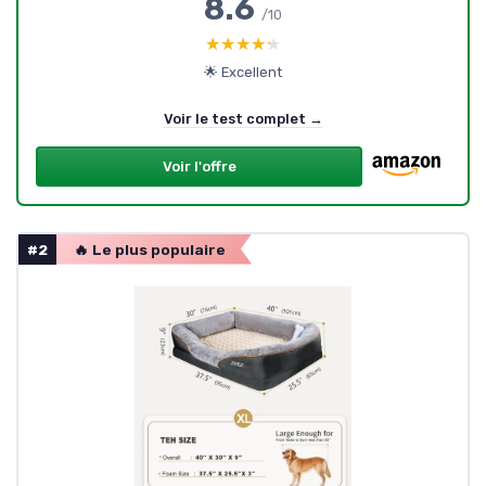
8.6
/10
★★★★★
★★★★★
🌟 Excellent
Voir le test complet →
Voir l'offre
#2
🔥 Le plus populaire