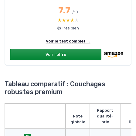
7.7
/10
★★★★★
★★★★★
👍 Très bien
Voir le test complet →
Voir l'offre
Tableau comparatif : Couchages
robustes premium
Rapport
Note
qualité-
globale
prix
Des
#1