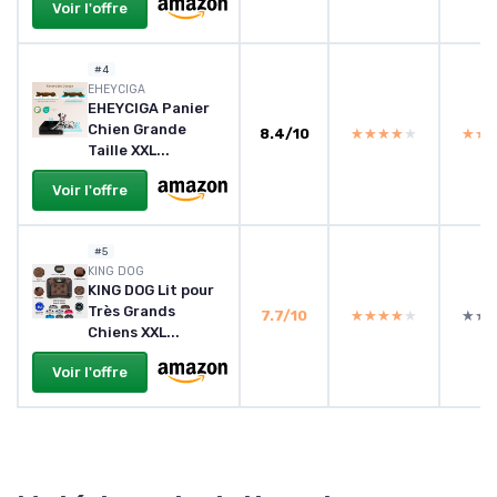
Voir l'offre
#4
EHEYCIGA
EHEYCIGA Panier
Chien Grande
8.4/10
★★★★★
★★★★★
★★
★★
Taille XXL...
Voir l'offre
#5
KING DOG
KING DOG Lit pour
Très Grands
7.7/10
★★★★★
★★★★★
★★
★★
Chiens XXL...
Voir l'offre