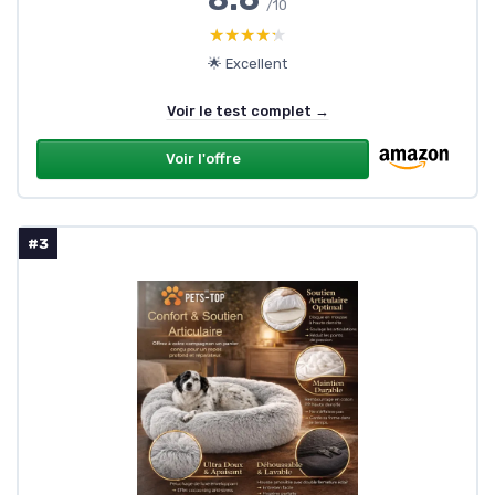
/10
★★★★★
★★★★★
🌟 Excellent
Voir le test complet →
Voir l'offre
#3