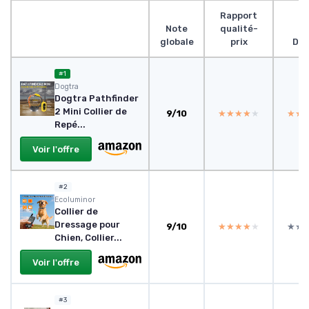
Rapport
Note
qualité-
globale
prix
Des
#1
Dogtra
Dogtra Pathfinder
2 Mini Collier de
9/10
★★★★★
★★★★★
★★
★★
Repé...
Voir l'offre
#2
Ecoluminor
Collier de
Dressage pour
9/10
★★★★★
★★★★★
★★
★★
Chien, Collier...
Voir l'offre
#3