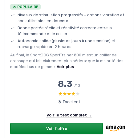
🔥 POPULAIRE
Niveaux de stimulation progressifs + options vibration et
son, utilisables en douceur
Bonne portée réelle et réactivité correcte entre la
télécommande et le collier
Autonomie solide (plusieurs jours à une semaine) et
recharge rapide en 2 heures
Au final, le SportDOG SportTrainer 800 m est un collier de
dressage qui fait clairement plus sérieux que la majorité des
modèles bas de gamme.
Voir plus
8.3
/10
★★★★★
★★★★★
🌟 Excellent
Voir le test complet →
Voir l'offre