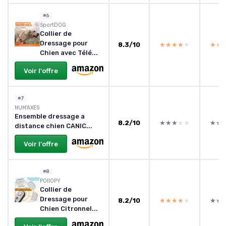
#6
SportDOG
Collier de
Dressage pour
8.3/10
★★★★★
★★★★★
★★
★★
Chien avec Télé...
Voir l'offre
#7
NUM'AXES
Ensemble dressage a
8.2/10
★★★★★
★★★★★
★★
★★
distance chien CANIC...
Voir l'offre
#8
POIIOPY
Collier de
Dressage pour
8.2/10
★★★★★
★★★★★
★★
★★
Chien Citronnel...