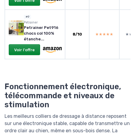
Voir l'offre
#9
Petrainer
Petrainer Pet916
chocs col 100%
8/10
★★★★★
★★★★★
★★
★★
étanche...
Voir l'offre
Fonctionnement électronique,
télécommande et niveaux de
stimulation
Les meilleurs colliers de dressage à distance reposent
sur une électronique stable, capable de transmettre un
ordre clair au chien, même en sous-bois dense. La