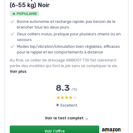
(6-55 kg) Noir
🔥 POPULAIRE
Bonne autonomie et recharge rapide, pas besoin de le
brancher tous les deux jours
Deux colliers inclus, pratique pour plusieurs chiens ou en
secours
Modes bip/vibration/stimulation bien réglables, efficaces
pour le rappel et les comportements à distance
Au final, ce collier de dressage ABBIDOT T30 fait clairement
partie des modèles qui font le job sans se compliquer la vie.
Voir plus
8.3
/10
★★★★★
★★★★★
🌟 Excellent
Voir le test complet →
Voir l'offre