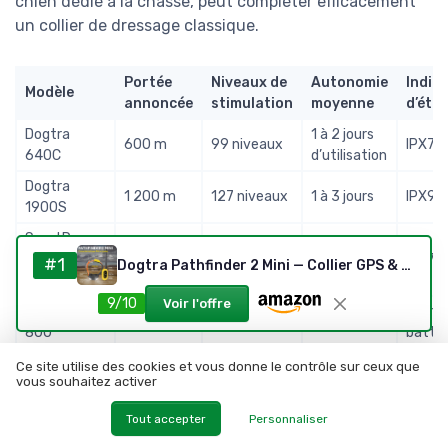
chien dédié à la chasse, peut compléter efficacement
un collier de dressage classique.
Portée
Niveaux de
Autonomie
Indice
Modèle
annoncée
stimulation
moyenne
d’éta
Dogtra
1 à 2 jours
600 m
99 niveaux
IPX7
640C
d’utilisation
Dogtra
1 200 m
127 niveaux
1 à 3 jours
IPX9K
1900S
SportDog
SportTrainer
1 200 m
21 niveaux
2 à 3 jours
IPX7
#1
Dogtra Pathfinder 2 Mini — Collier GPS & Dressage
1225E
9/10
Voir l'offre
Canicom
Étanch
800 m
15 niveaux
1 à 2 jours
800
batta
Ce site utilise des cookies et vous donne le contrôle sur ceux que
Comparatif indicatif de colliers de dressage pour chiens de chasse
vous souhaitez activer
fabricants)
Tout accepter
Personnaliser