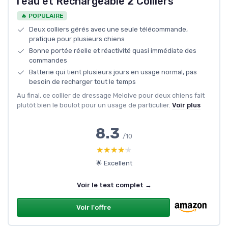
l'eau et Rechargeable 2 Colliers
🔥 POPULAIRE
Deux colliers gérés avec une seule télécommande,
pratique pour plusieurs chiens
Bonne portée réelle et réactivité quasi immédiate des
commandes
Batterie qui tient plusieurs jours en usage normal, pas
besoin de recharger tout le temps
Au final, ce collier de dressage Meloive pour deux chiens fait
plutôt bien le boulot pour un usage de particulier.
Voir plus
8.3
/10
★★★★★
★★★★★
🌟 Excellent
Voir le test complet →
Voir l'offre