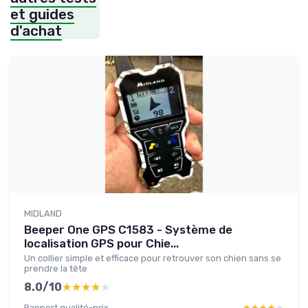
et guides
d'achat
MIDLAND
Beeper One GPS C1583 - Système de
localisation GPS pour Chie...
Un collier simple et efficace pour retrouver son chien sans se
prendre la tête
8.0/10
★★★★★
★★★★★
Rapport qualité-prix
★★★★★
★★★★★