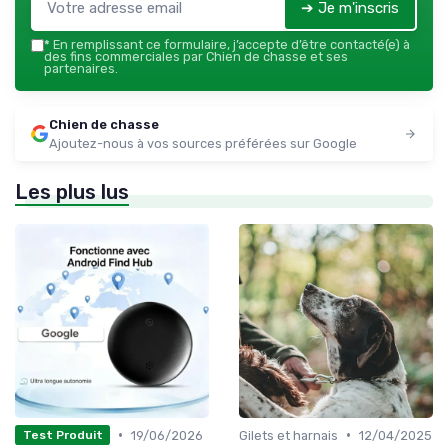
➔ Je m'inscris
*
En remplissant ce formulaire, j’accepte d’être contacté(e) à
des fins commerciales par Chien de chasse et ses
partenaires.
Chien de chasse
Ajoutez-nous à vos sources préférées sur Google
Les plus lus
•
•
19/06/2026
Gilets et harnais
12/04/2025
Test Produit