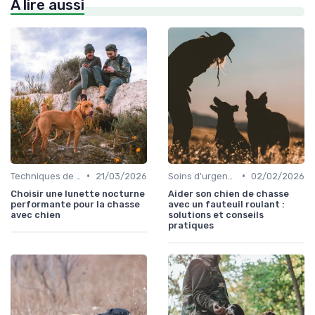
À lire aussi
•
•
Techniques de base
21/03/2026
Soins d'urgence
02/02/2026
Choisir une lunette nocturne
Aider son chien de chasse
performante pour la chasse
avec un fauteuil roulant :
avec chien
solutions et conseils
pratiques