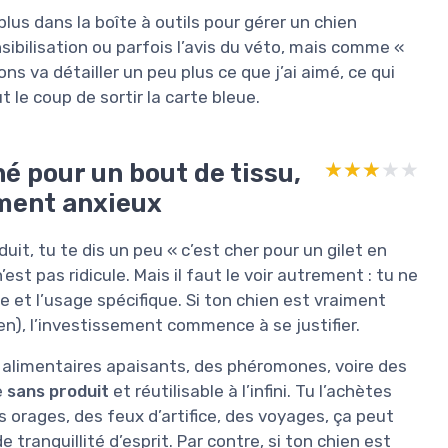
plus dans la boîte à outils pour gérer un chien
sibilisation ou parfois l’avis du véto, mais comme «
s va détailler un peu plus ce que j’ai aimé, ce qui
 le coup de sortir la carte bleue.
é pour un bout de tissu,
★★★★★
★★★★★
iment anxieux
uit, tu te dis un peu « c’est cher pour un gilet en
n’est pas ridicule. Mais il faut le voir autrement : tu ne
e et l’usage spécifique. Si ton chien est vraiment
ien), l’investissement commence à se justifier.
alimentaires apaisants, des phéromones, voire des
e
sans produit
et réutilisable à l’infini. Tu l’achètes
es orages, des feux d’artifice, des voyages, ça peut
 tranquillité d’esprit. Par contre, si ton chien est