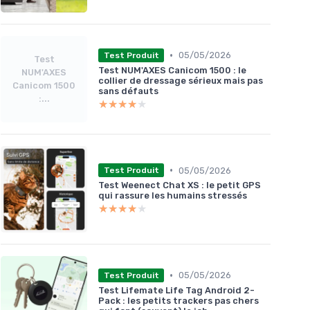
•
05/05/2026
Test Produit
Test
Test NUM'AXES Canicom 1500 : le
NUM'AXES
collier de dressage sérieux mais pas
Canicom 1500
sans défauts
:...
★★★★★
★★★★★
•
05/05/2026
Test Produit
Test Weenect Chat XS : le petit GPS
qui rassure les humains stressés
★★★★★
★★★★★
•
05/05/2026
Test Produit
Test Lifemate Life Tag Android 2-
Pack : les petits trackers pas chers