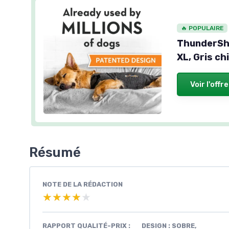
🔥 POPULAIRE
ThunderShir
XL, Gris ch
Voir l'offre
Résumé
NOTE DE LA RÉDACTION
★★★★★
★★★★★
RAPPORT QUALITÉ-PRIX :
DESIGN : SOBRE,