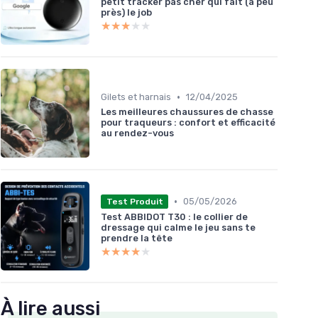
petit tracker pas cher qui fait (à peu
près) le job
★★★★★
★★★★★
•
Gilets et harnais
12/04/2025
Les meilleures chaussures de chasse
pour traqueurs : confort et efficacité
au rendez-vous
•
05/05/2026
Test Produit
Test ABBIDOT T30 : le collier de
dressage qui calme le jeu sans te
prendre la tête
★★★★★
★★★★★
À lire aussi