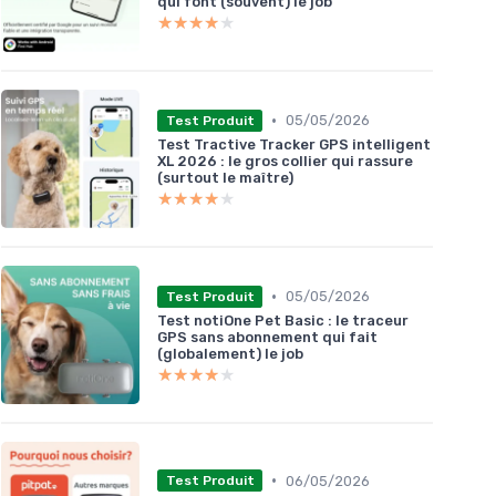
qui font (souvent) le job
★★★★★
★★★★★
•
05/05/2026
Test Produit
Test Tractive Tracker GPS intelligent
XL 2026 : le gros collier qui rassure
(surtout le maître)
★★★★★
★★★★★
•
05/05/2026
Test Produit
Test notiOne Pet Basic : le traceur
GPS sans abonnement qui fait
(globalement) le job
★★★★★
★★★★★
•
06/05/2026
Test Produit