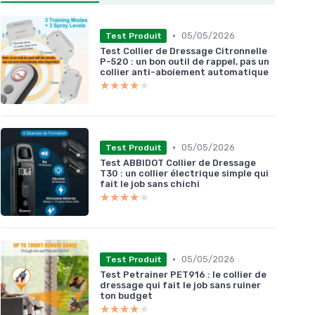
•
05/05/2026
Test Produit
Test Collier de Dressage Citronnelle
P-520 : un bon outil de rappel, pas un
collier anti-aboiement automatique
★★★★★
★★★★★
•
05/05/2026
Test Produit
Test ABBIDOT Collier de Dressage
T30 : un collier électrique simple qui
fait le job sans chichi
★★★★★
★★★★★
•
05/05/2026
Test Produit
Test Petrainer PET916 : le collier de
dressage qui fait le job sans ruiner
ton budget
★★★★★
★★★★★