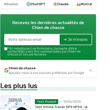
Résumer
ChatGPT
Claude
Mistral
Recevez les dernières actualités de
Chien de chasse
➔ Je m'inscris
*
En remplissant ce formulaire, j’accepte d’être
contacté(e) à des fins commerciales par Chien de
chasse et ses partenaires.
Chien de chasse
Ajoutez-nous à vos sources préférées sur Google
Les plus lus
•
19/06/2026
Test Produit
Test Vitivie Tracer GPS GP90 : le