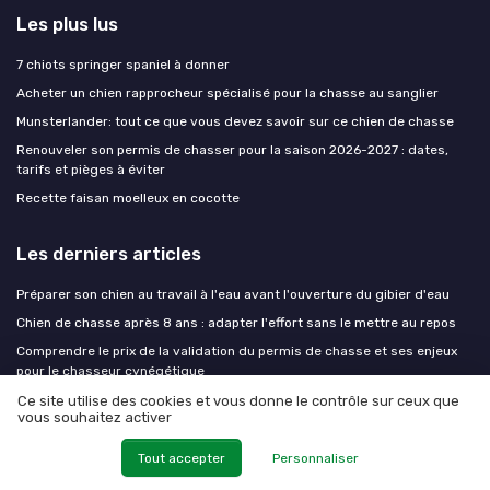
Les plus lus
7 chiots springer spaniel à donner
Acheter un chien rapprocheur spécialisé pour la chasse au sanglier
Munsterlander: tout ce que vous devez savoir sur ce chien de chasse
Renouveler son permis de chasser pour la saison 2026-2027 : dates,
tarifs et pièges à éviter
Recette faisan moelleux en cocotte
Les derniers articles
Préparer son chien au travail à l'eau avant l'ouverture du gibier d'eau
Chien de chasse après 8 ans : adapter l'effort sans le mettre au repos
Comprendre le prix de la validation du permis de chasse et ses enjeux
pour le chasseur cynégétique
Fdc52 et chiens de chasse : comprendre la réglementation pour
Ce site utilise des cookies et vous donne le contrôle sur ceux que
vous souhaitez activer
chasser en confiance
Reprendre le dressage après l'été : trois semaines pour retrouver le
Tout accepter
Personnaliser
niveau