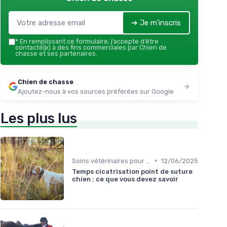
➔ Je m'inscris
*
En remplissant ce formulaire, j’accepte d’être
contacté(e) à des fins commerciales par Chien de
chasse et ses partenaires.
Chien de chasse
Ajoutez-nous à vos sources préférées sur Google
Les plus lus
•
Soins vétérinaires pour chiens de chasse
12/06/2025
Temps cicatrisation point de suture
chien : ce que vous devez savoir