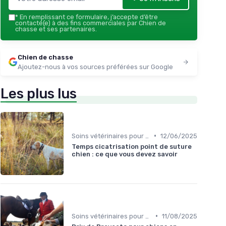
*
En remplissant ce formulaire, j’accepte d’être
contacté(e) à des fins commerciales par Chien de
chasse et ses partenaires.
Chien de chasse
Ajoutez-nous à vos sources préférées sur Google
Les plus lus
•
Soins vétérinaires pour chiens de chasse
12/06/2025
Temps cicatrisation point de suture
chien : ce que vous devez savoir
•
Soins vétérinaires pour chiens de chasse
11/08/2025