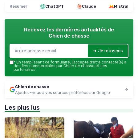
Résumer
ChatGPT
Claude
Mistral
Recevez les dernières actualités de
Chien de chasse
➔ Je m'inscris
*
En remplissant ce formulaire, j’accepte d’être contacté(e) à
des fins commerciales par Chien de chasse et ses
partenaires.
Chien de chasse
Ajoutez-nous à vos sources préférées sur Google
Les plus lus