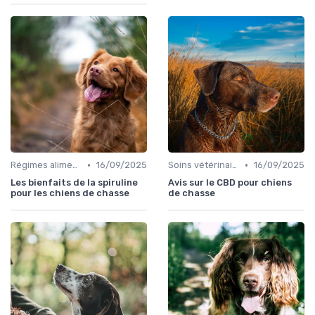
•
•
Régimes alimentaires spécifiques
16/09/2025
Soins vétérinaires pour chiens de chasse
16/09/2025
Les bienfaits de la spiruline
Avis sur le CBD pour chiens
pour les chiens de chasse
de chasse