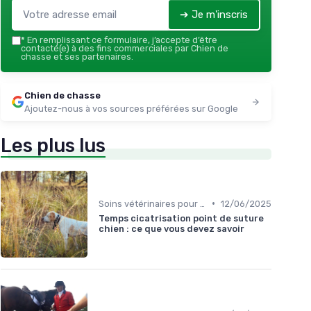
➔ Je m'inscris
*
En remplissant ce formulaire, j’accepte d’être
contacté(e) à des fins commerciales par Chien de
chasse et ses partenaires.
Chien de chasse
Ajoutez-nous à vos sources préférées sur Google
Les plus lus
•
Soins vétérinaires pour chiens de chasse
12/06/2025
Temps cicatrisation point de suture
chien : ce que vous devez savoir