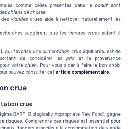
imales comme celles présentes dans le
boeuf
sont
 des
chiens de chasse
.
 des
viandes
crues aide à nettoyer naturellement les
recherches suggèrent que les
viandes crues
aident à
), qui favorise une
alimentation crue
équilibrée, est de
mportant de considérer les
prix
et la provenance
pour votre
chien
. Pour vous aider à faire le bon choix
vous pouvez consulter cet
article complémentaire
.
ion crue
ntation crue
régime BARF (Biologically Appropriate Raw Food), gagne
de risques. Comprendre ces risques est essentiel pour
incipaux dangers associés à la consommation de viande