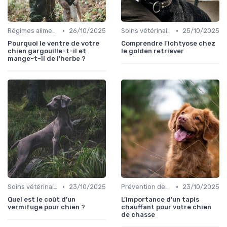
•
•
Régimes alimentaires spécifiques
26/10/2025
Soins vétérinaires pour chiens de chasse
25/10/2025
Pourquoi le ventre de votre
Comprendre l'ichtyose chez
chien gargouille-t-il et
le golden retriever
mange-t-il de l'herbe ?
•
•
Soins vétérinaires pour chiens de chasse
23/10/2025
Prévention des blessures
23/10/2025
Quel est le coût d'un
L'importance d'un tapis
vermifuge pour chien ?
chauffant pour votre chien
de chasse