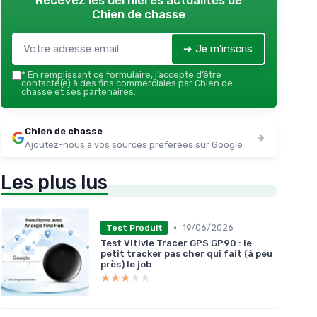
Recevez les dernières actualités de
Chien de chasse
➔ Je m'inscris
*
En remplissant ce formulaire, j’accepte d’être
contacté(e) à des fins commerciales par Chien de
chasse et ses partenaires.
Chien de chasse
Ajoutez-nous à vos sources préférées sur Google
Les plus lus
•
19/06/2026
Test Produit
Test Vitivie Tracer GPS GP90 : le
petit tracker pas cher qui fait (à peu
près) le job
★★★★★
★★★★★