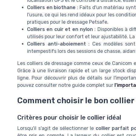
localisation GPS et le contrôle à distance, essent
Colliers en biothane
: Faits d'un matériau synth
l'usure, ce qui les rend idéaux pour les conditi
pratiques pour le dressage Petsafe.
Colliers en cuir et en nylon
: Disponibles à di
utilisés pour leur confort et leur ajustabilité. L
Colliers anti-aboiement
: Ces modèles sont 
intempestifs lors des sessions de chasse, aidant
Les colliers de dressage comme ceux de Canicom et
Grâce à une livraison rapide et un large stock dis
ligne. Pour découvrir plus de détails sur l'importa
pouvez consulter notre guide complet sur
l'import
Comment choisir le bon collier
Critères pour choisir le collier idéal
Lorsqu'il s'agit de sélectionner le
collier parfait 
être pris en compte. La largeur du collier est cru