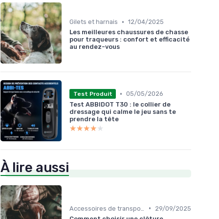
•
Gilets et harnais
12/04/2025
Les meilleures chaussures de chasse
pour traqueurs : confort et efficacité
au rendez-vous
•
05/05/2026
Test Produit
Test ABBIDOT T30 : le collier de
dressage qui calme le jeu sans te
prendre la tête
★★★★★
★★★★★
À lire aussi
•
Accessoires de transport
29/09/2025
Comment choisir une clôture