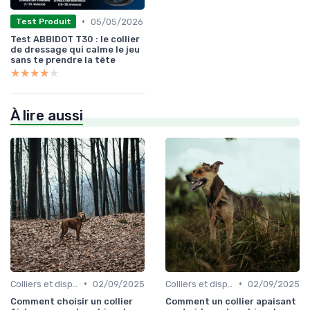
•
05/05/2026
Test Produit
Test ABBIDOT T30 : le collier
de dressage qui calme le jeu
sans te prendre la tête
★★★★★
★★★★★
À lire aussi
•
•
Colliers et dispositifs de suivi
02/09/2025
Colliers et dispositifs de suivi
02/09/2025
Comment choisir un collier
Comment un collier apaisant