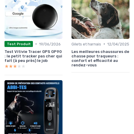
•
•
19/06/2026
Gilets et harnais
12/04/2025
Test Produit
Test Vitivie Tracer GPS GP90
Les meilleures chaussures de
: le petit tracker pas cher qui
chasse pour traqueurs :
fait (à peu près) le job
confort et efficacité au
rendez-vous
★★★★★
★★★★★