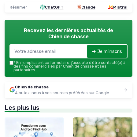
Résumer
ChatGPT
Claude
Mistral
Recevez les dernières actualités de
Chien de chasse
➔ Je m'inscris
*
En remplissant ce formulaire, j’accepte d’être contacté(e) à
des fins commerciales par Chien de chasse et ses
partenaires.
Chien de chasse
Ajoutez-nous à vos sources préférées sur Google
Les plus lus