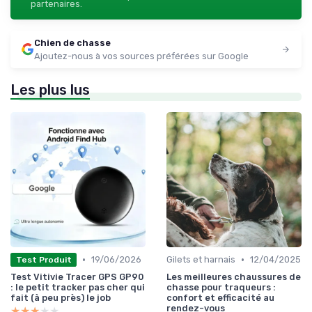
partenaires.
Chien de chasse
Ajoutez-nous à vos sources préférées sur Google
Les plus lus
•
•
19/06/2026
Gilets et harnais
12/04/2025
Test Produit
Test Vitivie Tracer GPS GP90
Les meilleures chaussures de
: le petit tracker pas cher qui
chasse pour traqueurs :
fait (à peu près) le job
confort et efficacité au
rendez-vous
★★★★★
★★★★★