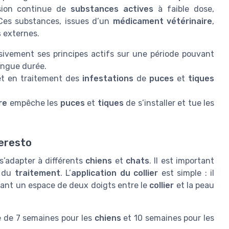
usion continue de
substances actives
à faible dose,
 Ces substances, issues d’un
médicament vétérinaire
,
s
externes.
essivement ses principes actifs sur une période pouvant
ngue durée.
 et en traitement des
infestations
de
puces
et
tiques
re
empêche les
puces
et
tiques
de s’installer et tue les
Seresto
s’adapter à différents
chiens
et
chats
. Il est important
é du
traitement
. L’
application du collier
est simple : il
ssant un espace de deux doigts entre le
collier
et la peau
e de 7 semaines pour les
chiens
et 10 semaines pour les