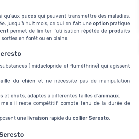
si qu’aux
puces
qui peuvent transmettre des maladies.
e, jusqu’à huit mois, ce qui en fait une
option
pratique
ment
permet de limiter l’utilisation répétée de
produits
 sorties en forêt ou en plaine.
Seresto
 substances (imidaclopride et fluméthrine) qui agissent
aille
du
chien
et ne nécessite pas de manipulation
ns
et
chats
, adaptés à différentes tailles d’
animaux
.
 mais il reste compétitif compte tenu de la durée de
roposent une
livraison
rapide du
collier Seresto
.
r Seresto