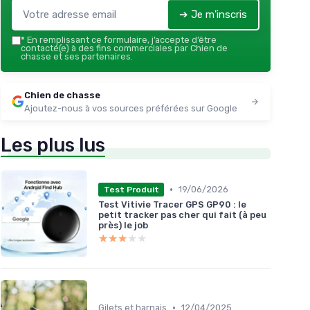
➔ Je m'inscris
*
En remplissant ce formulaire, j’accepte d’être
contacté(e) à des fins commerciales par Chien de
chasse et ses partenaires.
Chien de chasse
Ajoutez-nous à vos sources préférées sur Google
Les plus lus
•
19/06/2026
Test Produit
Test Vitivie Tracer GPS GP90 : le
petit tracker pas cher qui fait (à peu
près) le job
★★★★★
★★★★★
•
Gilets et harnais
12/04/2025