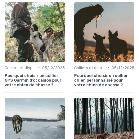
•
•
Colliers et dispositifs de suivi
05/12/2025
Colliers et dispositifs de suivi
05/12/2025
Pourquoi choisir un collier
Pourquoi choisir un collier
GPS Garmin d’occasion pour
chien personnalisé pour
votre chien de chasse ?
votre chien de chasse ?