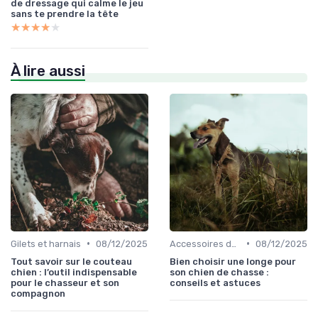
de dressage qui calme le jeu
sans te prendre la tête
★★★★★
★★★★★
À lire aussi
•
•
Gilets et harnais
08/12/2025
Accessoires de transport
08/12/2025
Tout savoir sur le couteau
Bien choisir une longe pour
chien : l’outil indispensable
son chien de chasse :
pour le chasseur et son
conseils et astuces
compagnon