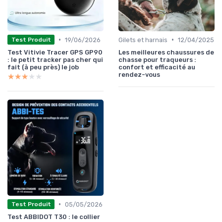
•
•
19/06/2026
Gilets et harnais
12/04/2025
Test Produit
Test Vitivie Tracer GPS GP90
Les meilleures chaussures de
: le petit tracker pas cher qui
chasse pour traqueurs :
fait (à peu près) le job
confort et efficacité au
rendez-vous
★★★★★
★★★★★
•
05/05/2026
Test Produit
Test ABBIDOT T30 : le collier