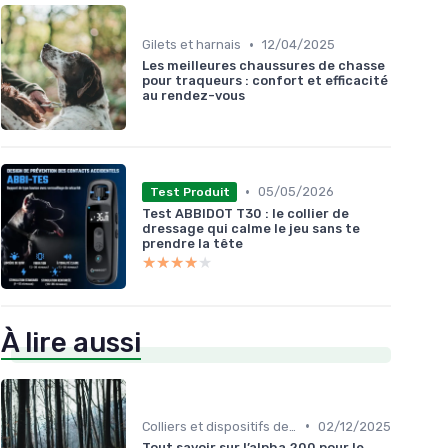
•
Gilets et harnais
12/04/2025
Les meilleures chaussures de chasse
pour traqueurs : confort et efficacité
au rendez-vous
•
05/05/2026
Test Produit
Test ABBIDOT T30 : le collier de
dressage qui calme le jeu sans te
prendre la tête
★★★★★
★★★★★
À lire aussi
•
Colliers et dispositifs de suivi
02/12/2025
Tout savoir sur l’alpha 200 pour le