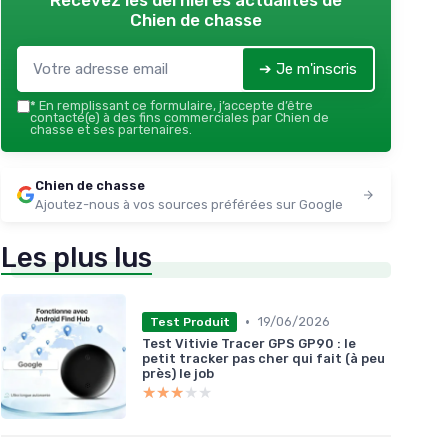
Recevez les dernières actualités de
Chien de chasse
➔ Je m'inscris
*
En remplissant ce formulaire, j’accepte d’être
contacté(e) à des fins commerciales par Chien de
chasse et ses partenaires.
Chien de chasse
Ajoutez-nous à vos sources préférées sur Google
Les plus lus
•
19/06/2026
Test Produit
Test Vitivie Tracer GPS GP90 : le
petit tracker pas cher qui fait (à peu
près) le job
★★★★★
★★★★★