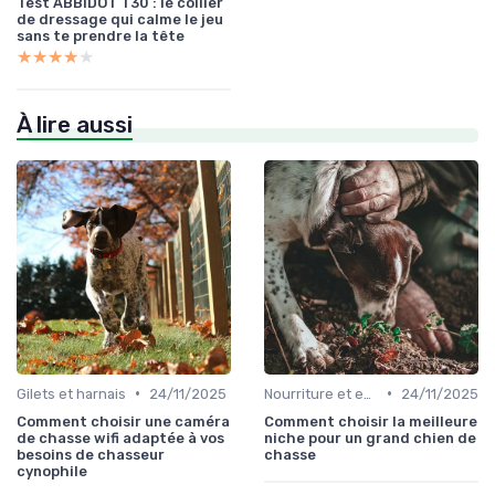
Test ABBIDOT T30 : le collier
de dressage qui calme le jeu
sans te prendre la tête
★★★★★
★★★★★
À lire aussi
•
•
Gilets et harnais
24/11/2025
Nourriture et eau en déplacement
24/11/2025
Comment choisir une caméra
Comment choisir la meilleure
de chasse wifi adaptée à vos
niche pour un grand chien de
besoins de chasseur
chasse
cynophile