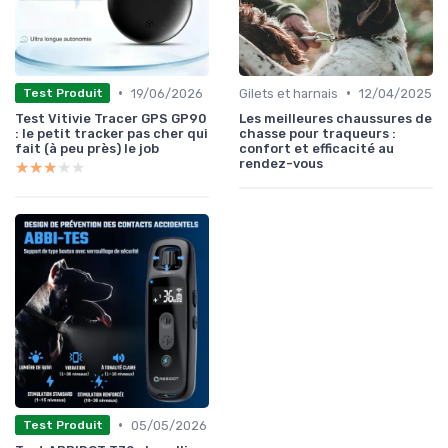
•
•
19/06/2026
Gilets et harnais
12/04/2025
Test Produit
Test Vitivie Tracer GPS GP90
Les meilleures chaussures de
: le petit tracker pas cher qui
chasse pour traqueurs :
fait (à peu près) le job
confort et efficacité au
rendez-vous
★★★★★
★★★★★
•
05/05/2026
Test Produit