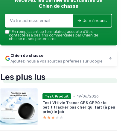
Recevez les dernières actualités de
Chien de chasse
➔ Je m'inscris
*
En remplissant ce formulaire, j’accepte d’être
contacté(e) à des fins commerciales par Chien de
chasse et ses partenaires.
Chien de chasse
Ajoutez-nous à vos sources préférées sur Google
Les plus lus
•
19/06/2026
Test Produit
Test Vitivie Tracer GPS GP90 : le
petit tracker pas cher qui fait (à peu
près) le job
★★★★★
★★★★★