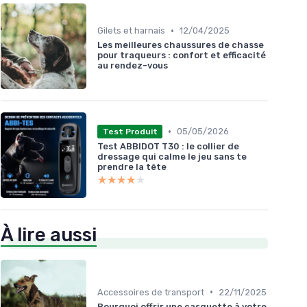
•
Gilets et harnais
12/04/2025
Les meilleures chaussures de chasse
pour traqueurs : confort et efficacité
au rendez-vous
•
05/05/2026
Test Produit
Test ABBIDOT T30 : le collier de
dressage qui calme le jeu sans te
prendre la tête
★★★★★
★★★★★
À lire aussi
•
Accessoires de transport
22/11/2025
Pourquoi offrir une casquette à votre