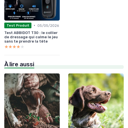
•
05/05/2026
Test Produit
Test ABBIDOT T30 : le collier
de dressage qui calme le jeu
sans te prendre la tête
★★★★★
★★★★★
À lire aussi