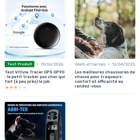
•
•
19/06/2026
Gilets et harnais
12/04/2025
Test Produit
Test Vitivie Tracer GPS GP90
Les meilleures chaussures de
: le petit tracker pas cher qui
chasse pour traqueurs :
fait (à peu près) le job
confort et efficacité au
rendez-vous
★★★★★
★★★★★