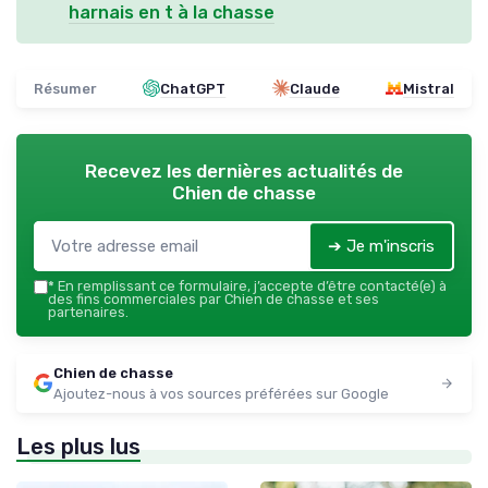
harnais en t à la chasse
Résumer
ChatGPT
Claude
Mistral
Recevez les dernières actualités de
Chien de chasse
➔ Je m'inscris
*
En remplissant ce formulaire, j’accepte d’être contacté(e) à
des fins commerciales par Chien de chasse et ses
partenaires.
Chien de chasse
Ajoutez-nous à vos sources préférées sur Google
Les plus lus