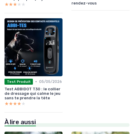
rendez-vous
★★★★★
★★★★★
•
05/05/2026
Test Produit
Test ABBIDOT T30 : le collier
de dressage qui calme le jeu
sans te prendre la tête
★★★★★
★★★★★
À lire aussi