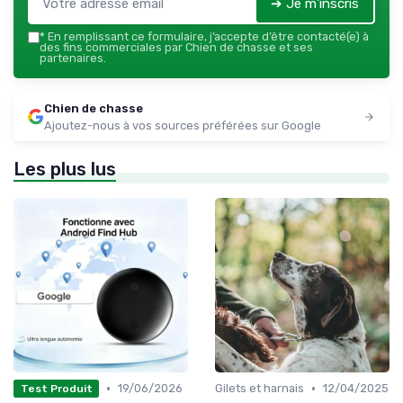
➔ Je m'inscris
*
En remplissant ce formulaire, j’accepte d’être contacté(e) à
des fins commerciales par Chien de chasse et ses
partenaires.
Chien de chasse
Ajoutez-nous à vos sources préférées sur Google
Les plus lus
•
•
19/06/2026
Gilets et harnais
12/04/2025
Test Produit