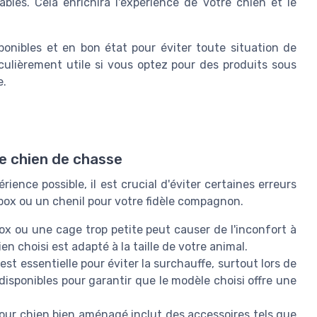
bles. Cela enrichira l'expérience de votre chien et le
onibles et en bon état pour éviter toute situation de
culièrement utile si vous optez pour des produits sous
e.
e chien de chasse
rience possible, il est crucial d'éviter certaines erreurs
ne box ou un chenil pour votre fidèle compagnon.
ox ou une cage trop petite peut causer de l'inconfort à
n choisi est adapté à la taille de votre animal.
est essentielle pour éviter la surchauffe, surtout lors de
s disponibles pour garantir que le modèle choisi offre une
our chien bien aménagé inclut des accessoires tels que