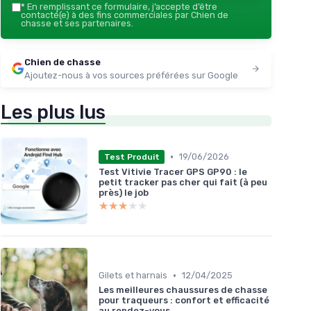
*
En remplissant ce formulaire, j’accepte d’être
contacté(e) à des fins commerciales par Chien de
chasse et ses partenaires.
Chien de chasse
Ajoutez-nous à vos sources préférées sur Google
Les plus lus
•
19/06/2026
Test Produit
Test Vitivie Tracer GPS GP90 : le
petit tracker pas cher qui fait (à peu
près) le job
★★★★★
★★★★★
•
Gilets et harnais
12/04/2025
Les meilleures chaussures de chasse
pour traqueurs : confort et efficacité
au rendez-vous