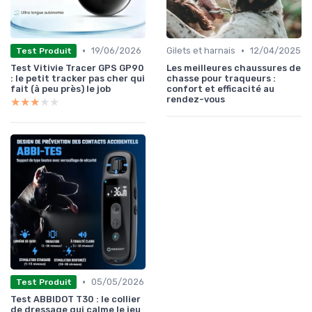
•
•
19/06/2026
Gilets et harnais
12/04/2025
Test Produit
Test Vitivie Tracer GPS GP90
Les meilleures chaussures de
: le petit tracker pas cher qui
chasse pour traqueurs :
fait (à peu près) le job
confort et efficacité au
rendez-vous
★★★★★
★★★★★
•
05/05/2026
Test Produit
Test ABBIDOT T30 : le collier
de dressage qui calme le jeu