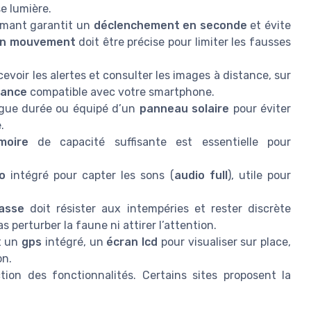
se lumière.
mant garantit un
déclenchement en seconde
et évite
on mouvement
doit être précise pour limiter les fausses
evoir les alertes et consulter les images à distance, sur
lance
compatible avec votre smartphone.
gue durée ou équipé d’un
panneau solaire
pour éviter
.
moire
de capacité suffisante est essentielle pour
o
intégré pour capter les sons (
audio full
), utile pour
asse
doit résister aux intempéries et rester discrète
as perturber la faune ni attirer l’attention.
t un
gps
intégré, un
écran lcd
pour visualiser sur place,
on.
ion des fonctionnalités. Certains sites proposent la