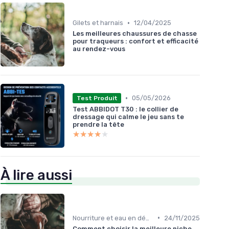
•
Gilets et harnais
12/04/2025
Les meilleures chaussures de chasse
pour traqueurs : confort et efficacité
au rendez-vous
•
05/05/2026
Test Produit
Test ABBIDOT T30 : le collier de
dressage qui calme le jeu sans te
prendre la tête
★★★★★
★★★★★
À lire aussi
•
Nourriture et eau en déplacement
24/11/2025
Comment choisir la meilleure niche