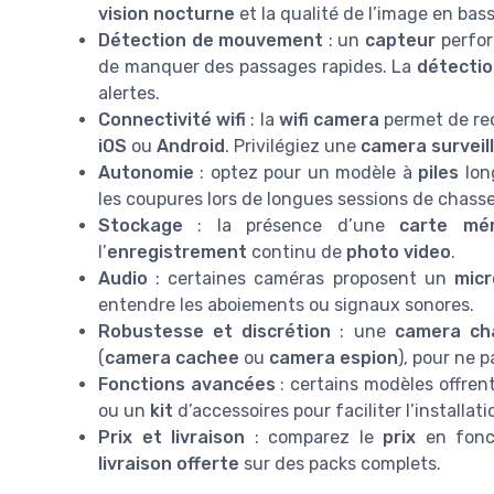
vision nocturne
et la qualité de l’image en bas
Détection de mouvement
: un
capteur
perfor
de manquer des passages rapides. La
détecti
alertes.
Connectivité wifi
: la
wifi camera
permet de rec
iOS
ou
Android
. Privilégiez une
camera surveil
Autonomie
: optez pour un modèle à
piles
lon
les coupures lors de longues sessions de chasse
Stockage
: la présence d’une
carte mé
l’
enregistrement
continu de
photo video
.
Audio
: certaines caméras proposent un
micr
entendre les aboiements ou signaux sonores.
Robustesse et discrétion
: une
camera ch
(
camera cachee
ou
camera espion
), pour ne p
Fonctions avancées
: certains modèles offren
ou un
kit
d’accessoires pour faciliter l’installati
Prix et livraison
: comparez le
prix
en fonct
livraison offerte
sur des packs complets.