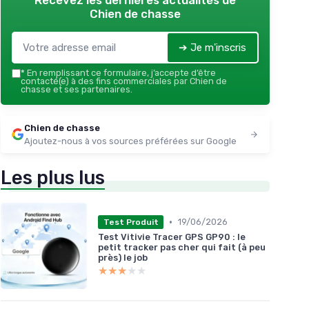
Recevez les dernières actualités de
Chien de chasse
➔ Je m'inscris
*
En remplissant ce formulaire, j’accepte d’être
contacté(e) à des fins commerciales par Chien de
chasse et ses partenaires.
Chien de chasse
Ajoutez-nous à vos sources préférées sur Google
Les plus lus
•
19/06/2026
Test Produit
Test Vitivie Tracer GPS GP90 : le
petit tracker pas cher qui fait (à peu
près) le job
★★★★★
★★★★★