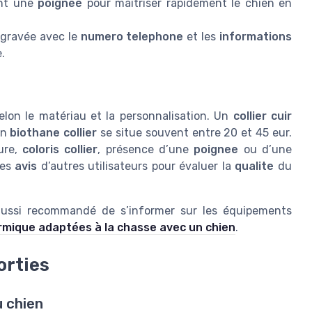
ent une
poignée
pour maîtriser rapidement le chien en
gravée avec le
numero telephone
et les
informations
.
elon le matériau et la personnalisation. Un
collier cuir
un
biothane collier
se situe souvent entre 20 et 45 eur.
ure,
coloris collier
, présence d’une
poignee
ou d’une
les
avis
d’autres utilisateurs pour évaluer la
qualite
du
 aussi recommandé de s’informer sur les équipements
ermique adaptées à la chasse avec un chien
.
orties
u chien