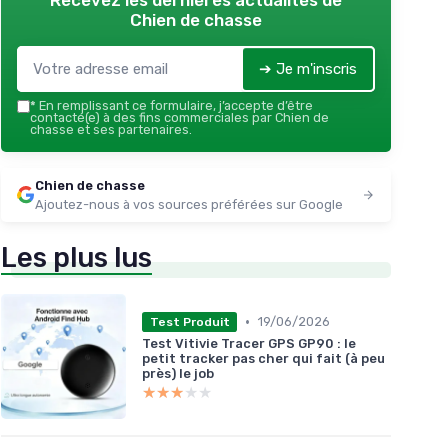
Recevez les dernières actualités de
Chien de chasse
➔ Je m'inscris
*
En remplissant ce formulaire, j’accepte d’être
contacté(e) à des fins commerciales par Chien de
chasse et ses partenaires.
Chien de chasse
Ajoutez-nous à vos sources préférées sur Google
Les plus lus
•
19/06/2026
Test Produit
Test Vitivie Tracer GPS GP90 : le
petit tracker pas cher qui fait (à peu
près) le job
★★★★★
★★★★★