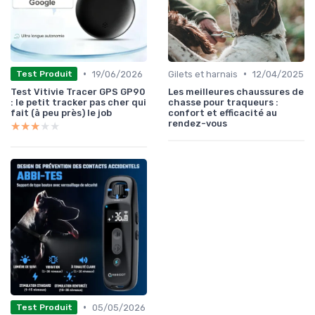
•
•
19/06/2026
Gilets et harnais
12/04/2025
Test Produit
Test Vitivie Tracer GPS GP90
Les meilleures chaussures de
: le petit tracker pas cher qui
chasse pour traqueurs :
fait (à peu près) le job
confort et efficacité au
rendez-vous
★★★★★
★★★★★
•
05/05/2026
Test Produit