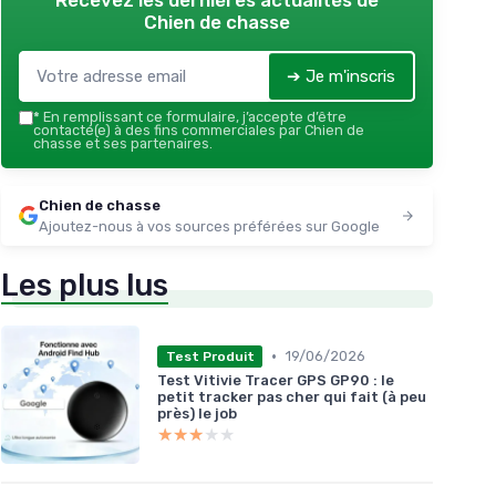
Recevez les dernières actualités de
Chien de chasse
➔ Je m'inscris
*
En remplissant ce formulaire, j’accepte d’être
contacté(e) à des fins commerciales par Chien de
chasse et ses partenaires.
Chien de chasse
Ajoutez-nous à vos sources préférées sur Google
Les plus lus
•
19/06/2026
Test Produit
Test Vitivie Tracer GPS GP90 : le
petit tracker pas cher qui fait (à peu
près) le job
★★★★★
★★★★★