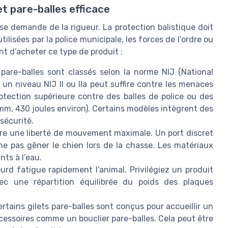
et pare-balles efficace
se demande de la rigueur. La protection balistique doit
ilisées par la police municipale, les forces de l’ordre ou
nt d’acheter ce type de produit :
 pare-balles sont classés selon la norme NIJ (National
 un niveau NIJ II ou IIa peut suffire contre les menaces
rotection supérieure contre des balles de police ou des
m, 430 joules environ). Certains modèles intègrent des
sécurité.
tre une liberté de mouvement maximale. Un port discret
ne pas gêner le chien lors de la chasse. Les matériaux
nts à l’eau.
ourd fatigue rapidement l’animal. Privilégiez un produit
ec une répartition équilibrée du poids des plaques
ertains gilets pare-balles sont conçus pour accueillir un
cessoires comme un bouclier pare-balles. Cela peut être