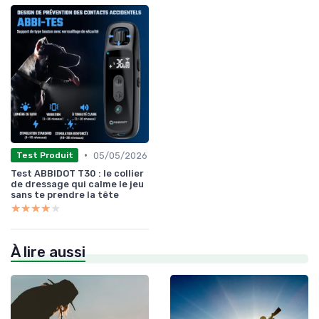
•
05/05/2026
Test Produit
Test ABBIDOT T30 : le collier
de dressage qui calme le jeu
sans te prendre la tête
★★★★★
★★★★★
À lire aussi