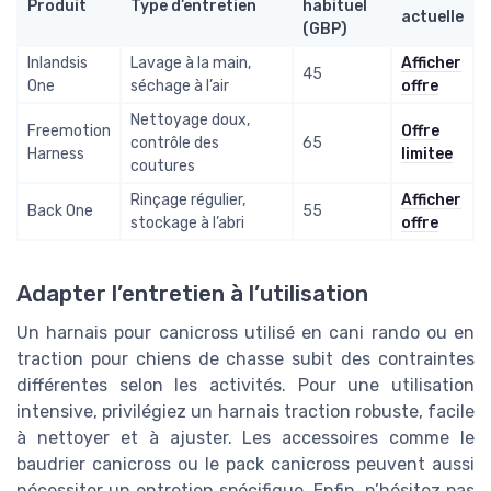
Produit
Type d’entretien
habituel
actuelle
(GBP)
Inlandsis
Lavage à la main,
Afficher
45
One
séchage à l’air
offre
Nettoyage doux,
Freemotion
Offre
contrôle des
65
Harness
limitee
coutures
Rinçage régulier,
Afficher
Back One
55
stockage à l’abri
offre
Adapter l’entretien à l’utilisation
Un harnais pour canicross utilisé en cani rando ou en
traction pour chiens de chasse subit des contraintes
différentes selon les activités. Pour une utilisation
intensive, privilégiez un harnais traction robuste, facile
à nettoyer et à ajuster. Les accessoires comme le
baudrier canicross ou le pack canicross peuvent aussi
nécessiter un entretien spécifique. Enfin, n’hésitez pas