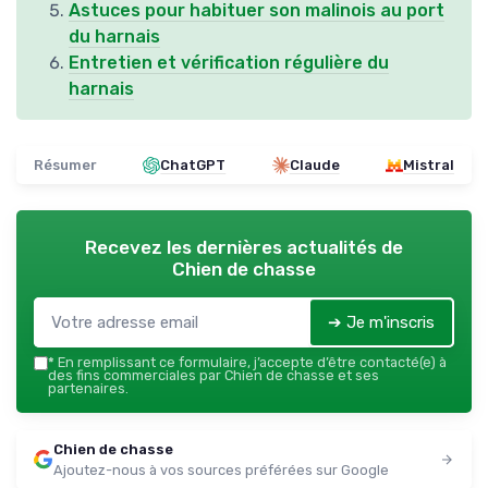
Astuces pour habituer son malinois au port
du harnais
Entretien et vérification régulière du
harnais
Résumer
ChatGPT
Claude
Mistral
Recevez les dernières actualités de
Chien de chasse
➔ Je m'inscris
*
En remplissant ce formulaire, j’accepte d’être contacté(e) à
des fins commerciales par Chien de chasse et ses
partenaires.
Chien de chasse
Ajoutez-nous à vos sources préférées sur Google