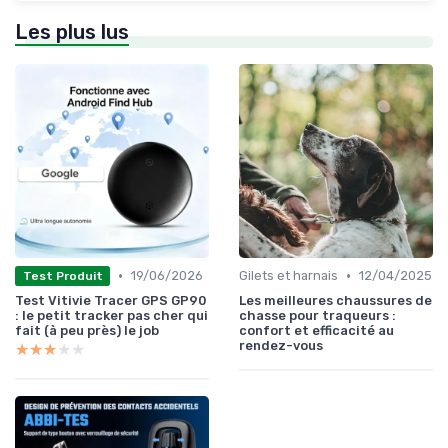
Les plus lus
•
•
19/06/2026
Gilets et harnais
12/04/2025
Test Produit
Test Vitivie Tracer GPS GP90
Les meilleures chaussures de
: le petit tracker pas cher qui
chasse pour traqueurs :
fait (à peu près) le job
confort et efficacité au
rendez-vous
★★★★★
★★★★★