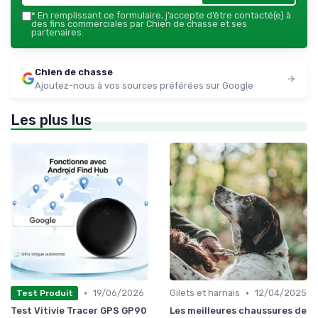
*
En remplissant ce formulaire, j’accepte d’être contacté(e) à
des fins commerciales par Chien de chasse et ses
partenaires.
Chien de chasse
Ajoutez-nous à vos sources préférées sur Google
Les plus lus
•
•
19/06/2026
Gilets et harnais
12/04/2025
Test Produit
Test Vitivie Tracer GPS GP90
Les meilleures chaussures de