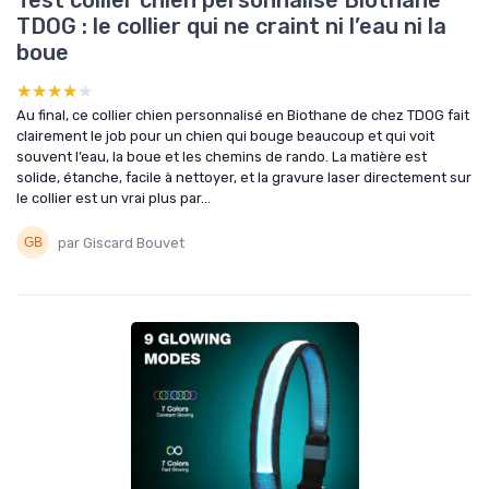
Test collier chien personnalisé Biothane
TDOG : le collier qui ne craint ni l’eau ni la
boue
★★★★★
★★★★★
Au final, ce collier chien personnalisé en Biothane de chez TDOG fait
clairement le job pour un chien qui bouge beaucoup et qui voit
souvent l’eau, la boue et les chemins de rando. La matière est
solide, étanche, facile à nettoyer, et la gravure laser directement sur
le collier est un vrai plus par...
par Giscard Bouvet