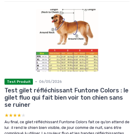
•
06/05/2026
Test Produit
Test gilet réfléchissant Funtone Colors : le
gilet fluo qui fait bien voir ton chien sans
se ruiner
★★★★★
★★★★★
Au final, ce gilet réfléchissant Funtone Colors fait ce qu’on attend de
lui : il rend le chien bien visible, de jour comme de nuit, sans être
compliqué à utiliser. La couleur fluo et les bandes réfléchissantes