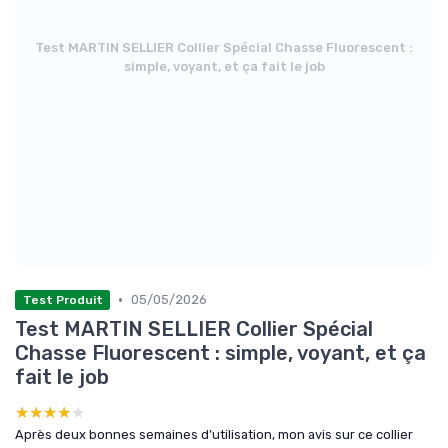
Test MARTIN SELLIER Collier Spécial Chasse Fluorescent :
simple, voyant, et ça fait le job
•
05/05/2026
Test Produit
Test MARTIN SELLIER Collier Spécial
Chasse Fluorescent : simple, voyant, et ça
fait le job
★★★★★
★★★★★
Après deux bonnes semaines d’utilisation, mon avis sur ce collier