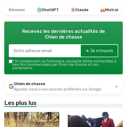
Résumer
ChatGPT
Claude
Mistral
Recevez les dernières actualités de
Chien de chasse
➔ Je m'inscris
*
En remplissant ce formulaire, j’accepte d’être contacté(e) à
des fins commerciales par Chien de chasse et ses
partenaires.
Chien de chasse
Ajoutez-nous à vos sources préférées sur Google
Les plus lus