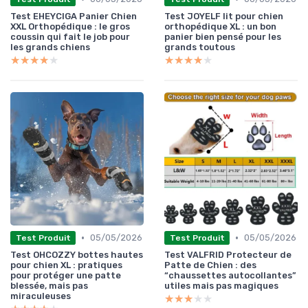
Test EHEYCIGA Panier Chien
Test JOYELF lit pour chien
XXL Orthopédique : le gros
orthopédique XL : un bon
coussin qui fait le job pour
panier bien pensé pour les
les grands chiens
grands toutous
★★★★★
★★★★★
★★★★★
★★★★★
•
•
05/05/2026
05/05/2026
Test Produit
Test Produit
Test OHCOZZY bottes hautes
Test VALFRID Protecteur de
pour chien XL : pratiques
Patte de Chien : des
pour protéger une patte
“chaussettes autocollantes”
blessée, mais pas
utiles mais pas magiques
miraculeuses
★★★★★
★★★★★