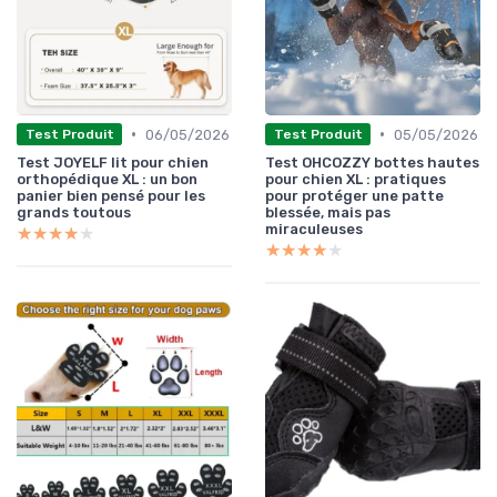
•
•
06/05/2026
05/05/2026
Test Produit
Test Produit
Test JOYELF lit pour chien
Test OHCOZZY bottes hautes
orthopédique XL : un bon
pour chien XL : pratiques
panier bien pensé pour les
pour protéger une patte
grands toutous
blessée, mais pas
miraculeuses
★★★★★
★★★★★
★★★★★
★★★★★