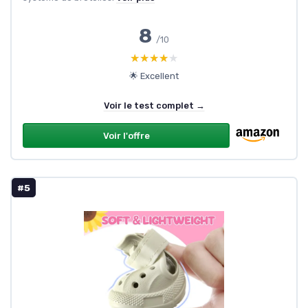
8
/10
★★★★★
★★★★★
🌟 Excellent
Voir le test complet →
Voir l'offre
#5