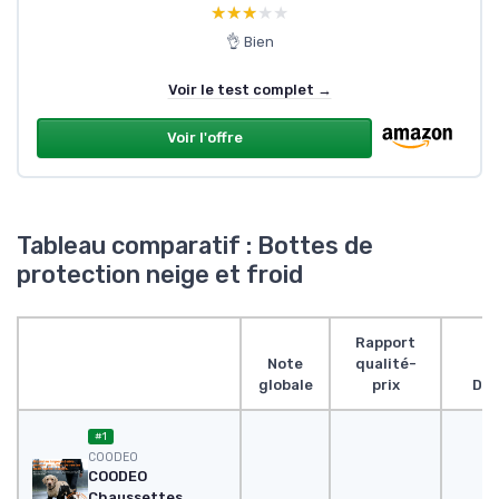
★★★★★
★★★★★
👌 Bien
Voir le test complet →
Voir l'offre
Tableau comparatif : Bottes de
protection neige et froid
Rapport
Note
qualité-
globale
prix
Des
#1
COODEO
COODEO
Chaussettes