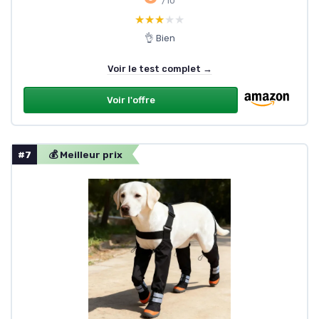
/10
★★★★★
★★★★★
👌 Bien
Voir le test complet →
Voir l'offre
#7
💰 Meilleur prix