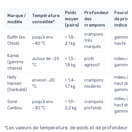
Poids
Profondeur
Fourche
Marque /
Température
moyen
des
de prix
modèle
conseillée*
(paire)
crampons
indicati
crampons
Baffin (ex.
jusqu’à env.
≈ 1,8–
gamme
très
Chloé)
−40 °C
2,1 kg
haute
marqués
Kamik
autour de −25
≈ 1,5–
profil
milieu de
(gamme
°C
1,8 kg
agressif
gamme
chasse)
Helly
milieu à
environ −20
≈ 1,4–
crampons
Hansen
haut de
°C
1,7 kg
modérés
(Garibaldi)
gamme
milieu à
Sorel
jusqu’à env.
≈ 1,9–
crampons
haut de
Caribou
−30 °C
2,2 kg
profonds
gamme
*Les valeurs de température, de poids et de profondeur