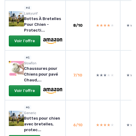
#4
Liakyunf
Bottes À Bretelles
Pour Chien -
8/10
★★★★★
★★★★★
★★
★★
Protecti...
Voir l'offre
#5
SlowTon
Chaussures pour
Chiens pour pavé
7/10
★★★★★
★★★★★
★★
★★
Chaud,...
Voir l'offre
#6
Generic
Bottes pour chien
avec bretelles,
6/10
★★★★★
★★★★★
★★
★★
protec...