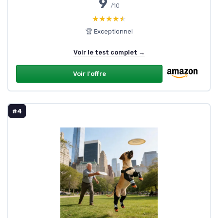
9
/10
★★★★★
★★★★★
🏆 Exceptionnel
Voir le test complet →
Voir l'offre
#4