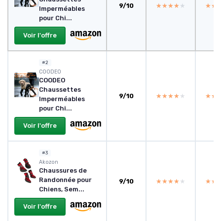
9/10
★★★★★
★★★★★
★★
★★
Imperméables
pour Chi...
Voir l'offre
#2
COODEO
COODEO
Chaussettes
9/10
★★★★★
★★★★★
★★
★★
Imperméables
pour Chi...
Voir l'offre
#3
Akozon
Chaussures de
Randonnée pour
9/10
★★★★★
★★★★★
★★
★★
Chiens, Sem...
Voir l'offre