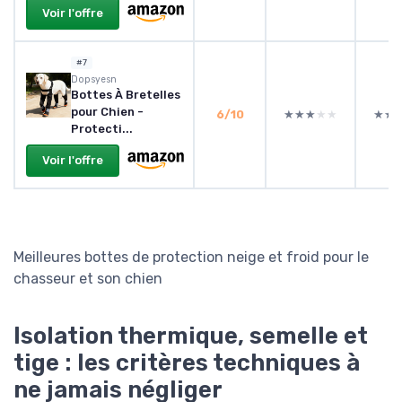
Voir l'offre
#7
Dopsyesn
Bottes À Bretelles
pour Chien -
6/10
★★★★★
★★★★★
★★
★★
Protecti...
Voir l'offre
Meilleures bottes de protection neige et froid pour le
chasseur et son chien
Isolation thermique, semelle et
tige : les critères techniques à
ne jamais négliger