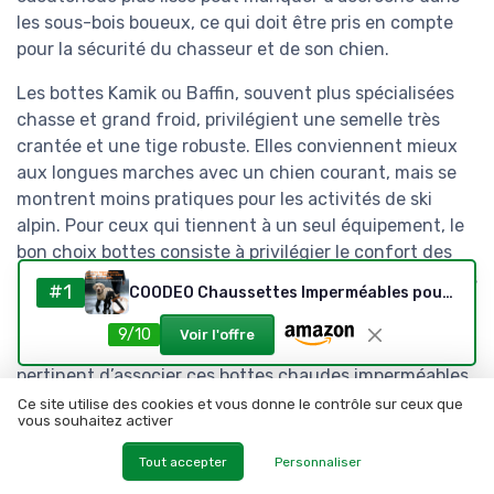
les sous-bois boueux, ce qui doit être pris en compte
pour la sécurité du chasseur et de son chien.
Les bottes Kamik ou Baffin, souvent plus spécialisées
chasse et grand froid, privilégient une semelle très
crantée et une tige robuste. Elles conviennent mieux
aux longues marches avec un chien courant, mais se
montrent moins pratiques pour les activités de ski
alpin. Pour ceux qui tiennent à un seul équipement, le
bon choix bottes consiste à privilégier le confort des
pieds et la sécurité en battue, puis à accepter quelques
#1
COODEO Chaussettes Imperméables pour Chien 4 Pattes, Antidérapantes, Protection Anti-Léchage, pour Blessures, Neige, Pluie et Soin Post-Opératoire (Noir, L) L Noir
concessions pour les autres usages hivernaux.
9/10
Voir l'offre
Dans cette logique d’équipement global, il reste
pertinent d’associer ces bottes chaudes imperméables
à un collier d’éducation adapté aux chiens de chasse.
Ce site utilise des cookies et vous donne le contrôle sur ceux que
vous souhaitez activer
Un chien mieux contrôlé limite les situations où le
chasseur doit courir ou freiner brutalement sur neige,
Tout accepter
Personnaliser
ce qui réduit les risques de chute même avec des