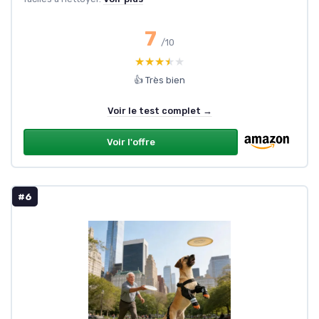
7
/10
★★★★★
★★★★★
👍 Très bien
Voir le test complet →
Voir l'offre
#6