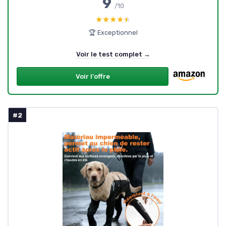
9
/10
★★★★★
★★★★★
🏆 Exceptionnel
Voir le test complet →
Voir l'offre
#2