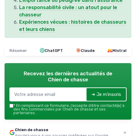
L'importance du pedigree dans l'assurance
La responsabilité civile : un atout pour le
chasseur
Expériences vécues : histoires de chasseurs
et leurs chiens
Résumer
ChatGPT
Claude
Mistral
Recevez les dernières actualités de
Chien de chasse
➔ Je m'inscris
*
En remplissant ce formulaire, j’accepte d’être contacté(e) à
des fins commerciales par Chien de chasse et ses
partenaires.
Chien de chasse
Ajoutez-nous à vos sources préférées sur Google