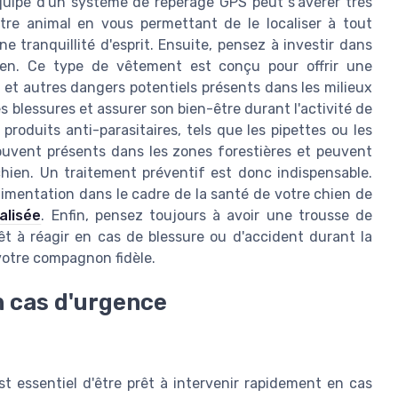
 équipé d'un système de repérage GPS peut s'avérer très
otre animal en vous permettant de le localiser à tout
 tranquillité d'esprit. Ensuite, pensez à investir dans
ien. Ce type de vêtement est conçu pour offrir une
, et autres dangers potentiels présents dans les milieux
s blessures et assurer son bien-être durant l'activité de
produits anti-parasitaires, tels que les pipettes ou les
souvent présents dans les zones forestières et peuvent
chien. Un traitement préventif est donc indispensable.
limentation dans le cadre de la santé de votre chien de
alisée
. Enfin, pensez toujours à avoir une trousse de
êt à réagir en cas de blessure ou d'accident durant la
 votre compagnon fidèle.
n cas d'urgence
st essentiel d'être prêt à intervenir rapidement en cas