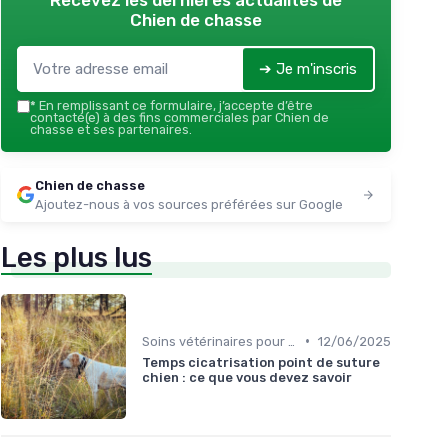
Recevez les dernières actualités de
Chien de chasse
➔ Je m'inscris
*
En remplissant ce formulaire, j’accepte d’être
contacté(e) à des fins commerciales par Chien de
chasse et ses partenaires.
Chien de chasse
Ajoutez-nous à vos sources préférées sur Google
Les plus lus
•
Soins vétérinaires pour chiens de chasse
12/06/2025
Temps cicatrisation point de suture
chien : ce que vous devez savoir