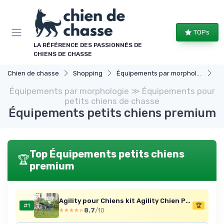
Panneau de gestion des cookies
TOPs
LA RÉFÉRENCE DES PASSIONNÉS DE
CHIENS DE CHASSE
Chien de chasse
Shopping
Équipements par morphologie
Équ
Équipements par morphologie ≫ Équipements pour
petits chiens de chasse
Équipements petits chiens premium
Top Équipements petits chiens
🏆
premium
Agility pour Chiens kit Agility Chien Parcours Agility Chien Set de 4 Obstacles Professionnels Hauteur réglable avec système de Maintien au Sol 99L x 65l x 94H cm Sac Transport fourni Bleu
#1
🏆
8.7
/10
★★★★★
★★★★★