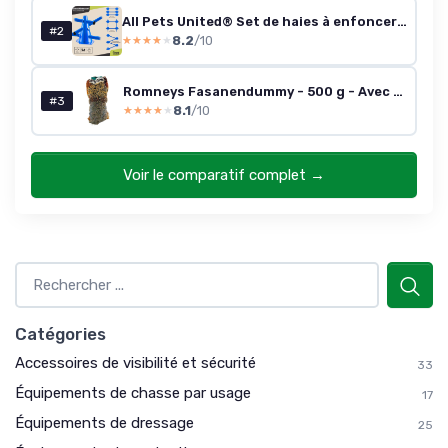
All Pets United® Set de haies à enfoncer pour chiens ; Accessoires d'entraînement à l'agilité pour chiens & chevaux ; Set de haies avec barre & cônes stable pour exercice d'animaux & football (4 Sets)
#2
8.2
/10
★★★★★
★★★★★
Romneys Fasanendummy - 500 g - Avec véritable robe en plumes - Idéal pour la formation de chiens de chasse - Flottant
#3
8.1
/10
★★★★★
★★★★★
Voir le comparatif complet →
Catégories
Accessoires de visibilité et sécurité
33
Équipements de chasse par usage
17
Équipements de dressage
25