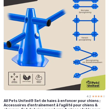
4.2
☆☆☆☆☆
★★★★★
All Pets United® Set de haies à enfoncer pour chiens ;
Accessoires d'entraînement à l'agilité pour chiens &