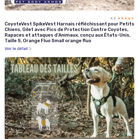
4.5
☆☆☆☆☆
★★★★★
CoyoteVest SpikeVest Harnais réfléchissant pour Petits
Chiens, Gilet avec Pics de Protection Contre Coyotes,
Rapaces et attaques d’Animaux, conçu aux États-Unis,
Taille S, Orange Fluo Small orange fluo
Voir le détail