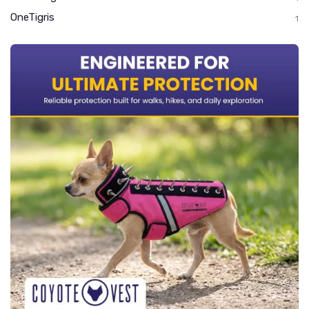
OneTigris
1