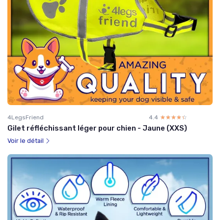
4LegsFriend
4.4
☆☆☆☆☆
★★★★★
Gilet réfléchissant léger pour chien - Jaune (XXS)
Voir le détail