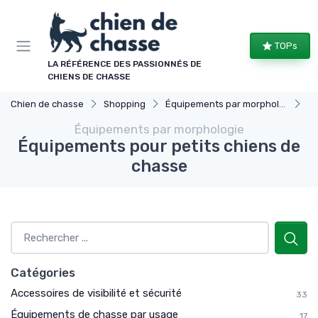
Panneau de gestion des cookies
TOPs
LA RÉFÉRENCE DES PASSIONNÉS DE
CHIENS DE CHASSE
Chien de chasse
Shopping
Équipements par morphologie
Éq
Équipements par morphologie
Équipements pour petits chiens de
chasse
Catégories
Accessoires de visibilité et sécurité
33
Équipements de chasse par usage
17