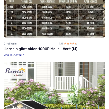
OneTigris
4.5
☆☆☆☆☆
★★★★★
Harnais gilet chien 1000D Molle - Vert (M)
Voir le détail