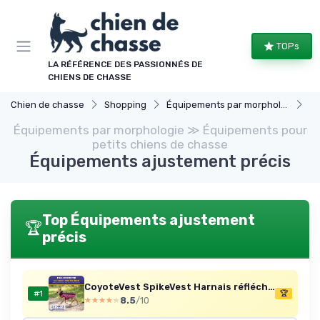
Panneau de gestion des cookies
TOPs
LA RÉFÉRENCE DES PASSIONNÉS DE
CHIENS DE CHASSE
Chien de chasse
Shopping
Équipements par morphologie
Équ
Équipements par morphologie ≫ Équipements pour
petits chiens de chasse
Équipements ajustement précis
Top Équipements ajustement
🏆
précis
CoyoteVest SpikeVest Harnais réfléchissant pour Petits Chiens, Gilet avec Pics de Protection Contre Coyotes, Rapaces et attaques d’Animaux, conçu aux États-Unis, Taille S, Orange Fluo Small orange fluo
#1
🏆
8.5
/10
★★★★★
★★★★★