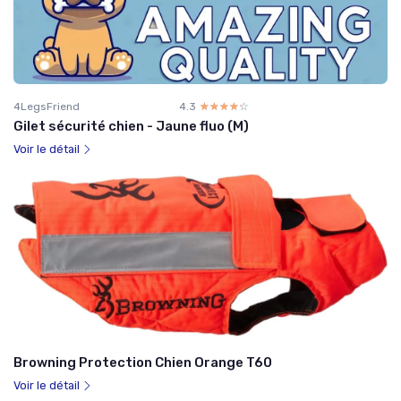
4LegsFriend
4.3
☆☆☆☆☆
★★★★★
Gilet sécurité chien - Jaune fluo (M)
Voir le détail
Browning Protection Chien Orange T60
Voir le détail