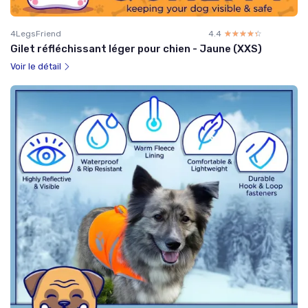
4LegsFriend
4.4
☆☆☆☆☆
★★★★★
Gilet réfléchissant léger pour chien - Jaune (XXS)
Voir le détail