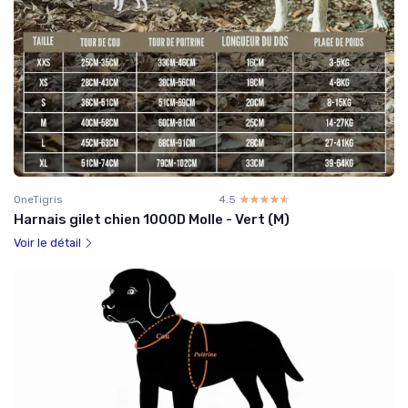
OneTigris
4.5
☆☆☆☆☆
★★★★★
Harnais gilet chien 1000D Molle - Vert (M)
Voir le détail