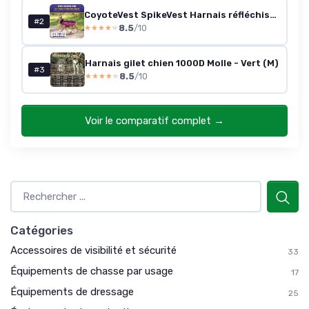
CoyoteVest SpikeVest Harnais réfléchissant pour Petits Chiens, Gilet avec Pics de Protection Contre Coyotes, Rapaces et attaques d’Animaux, conçu aux États-Unis, Taille S, Jaune Small jaune
#2
8.5
/10
★★★★★
★★★★★
Harnais gilet chien 1000D Molle - Vert (M)
#3
8.5
/10
★★★★★
★★★★★
Voir le comparatif complet →
Catégories
Accessoires de visibilité et sécurité
33
Équipements de chasse par usage
17
Équipements de dressage
25