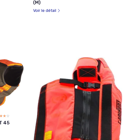
(M)
Voir le détail
☆☆☆
★★★
T 45