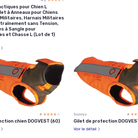
4.2
☆☆☆☆☆
★★★★★
actiques pour Chien L
let à Anneaux pour Chiens
 Militaires, Harnais Militaires
ntraînement sans Tension,
es à Sangle pour
s et Chasse L (Lot de 1)
l
4
☆☆☆☆☆
★★★★★
Somlys
4
☆☆
★★
tection chien DOGVEST (60)
Gilet de protection DOGVES
l
Voir le détail