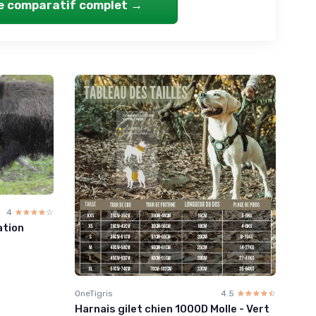
le comparatif complet →
4
☆☆☆☆☆
★★★★★
ation
OneTigris
4.5
☆☆☆☆☆
★★★★★
Harnais gilet chien 1000D Molle - Vert