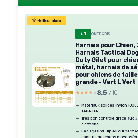
🏆 Meilleur choix
#1
ONETIGRIS
Harnais pour Chien
Harnais Tactical Do
Duty Gilet pour chie
métal, harnais de sé
pour chiens de tail
grande - Vert L Vert
8.5
/10
★★★★★
★★★★★
+
Matériaux solides (nylon 1000D
sérieuse
+
Très bon contrôle grâce aux 
d’attache
+
Réglages multiples qui permett
gabarits de chiens moyens/g