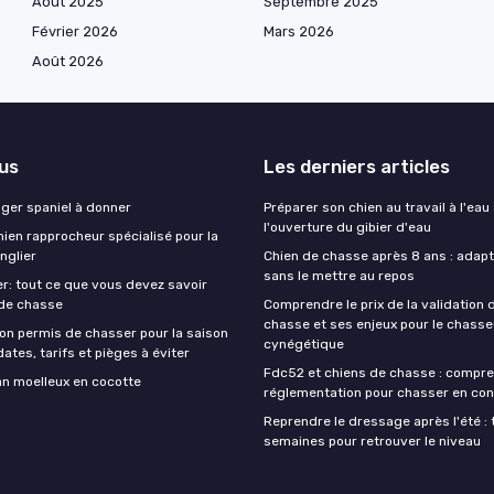
Août 2025
Septembre 2025
Février 2026
Mars 2026
Août 2026
lus
Les derniers articles
nger spaniel à donner
Préparer son chien au travail à l'eau
l'ouverture du gibier d'eau
ien rapprocheur spécialisé pour la
nglier
Chien de chasse après 8 ans : adapte
sans le mettre au repos
r: tout ce que vous devez savoir
 de chasse
Comprendre le prix de la validation
chasse et ses enjeux pour le chasse
on permis de chasser pour la saison
cynégétique
ates, tarifs et pièges à éviter
Fdc52 et chiens de chasse : compre
an moelleux en cocotte
réglementation pour chasser en con
Reprendre le dressage après l'été : 
semaines pour retrouver le niveau