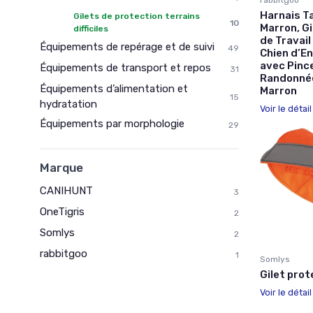
rabbitgoo
Harnais T
Gilets de protection terrains
10
Marron, Gi
difficiles
de Travail
Équipements de repérage et de suivi
49
Chien d’E
avec Pinc
Équipements de transport et repos
31
Randonnée
Équipements d’alimentation et
Marron
15
hydratation
Voir le détai
Équipements par morphologie
29
Marque
CANIHUNT
3
OneTigris
2
Somlys
2
rabbitgoo
1
Somlys
Gilet pro
Voir le détai