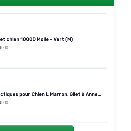
let chien 1000D Molle - Vert (M)
5
/10
Harnais Tactiques pour Chien L Marron, Gilet à Anneaux pour Chiens de Travail Militaires, Harnais Militaires Chien d’Entraînement sans Tension, avec Pinces à Sangle pour Randonnées et Chasse L (Lot de 1) Marron
2
/10