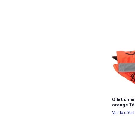
Gilet chi
orange T
Voir le détai