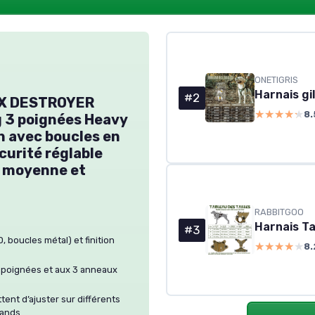
ONETIGRIS
Harnais gi
#2
, X DESTROYER
★★★★★
★★★★★
8.
g 3 poignées Heavy
n avec boucles en
curité réglable
le moyenne et
RABBITGOO
#3
, boucles métal) et finition
★★★★★
★★★★★
8.
3 poignées et aux 3 anneaux
ent d’ajuster sur différents
rands