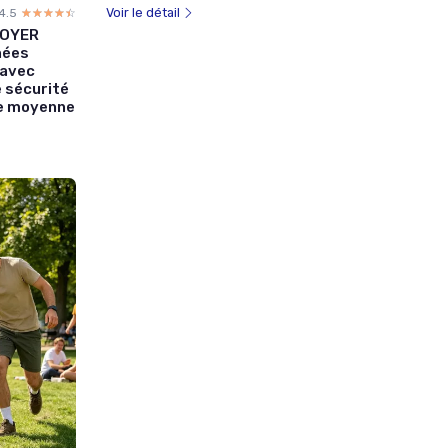
Voir le détail
4.5
☆☆☆☆☆
★★★★★
ROYER
nées
 avec
e sécurité
lle moyenne