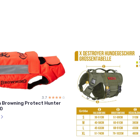
3.7
☆☆☆☆☆
★★★★★
en Browning Protect Hunter
60
l